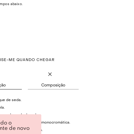
mpos abaixo.
VISE-ME QUANDO CHEGAR
ção
Composição
ue de seda.
la.
em ombros deslocados.
ndo o
 padronagem bordada monocromática.
ente de novo
tal por botões de casa.