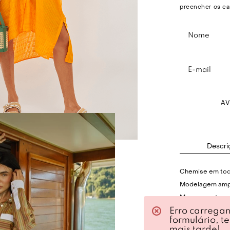
preencher os ca
A
Descri
Chemise em toq
Modelagem amp
Mangas curtas 
Erro carrega
Acabamento em
formulário, t
Fechamento fron
mais tarde!