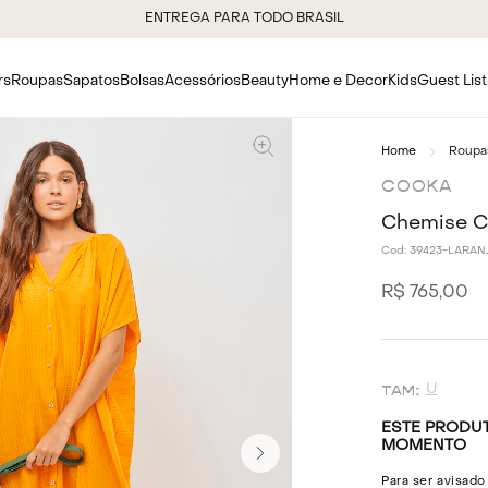
rs
Roupas
Sapatos
Bolsas
Acessórios
Beauty
Home e Decor
Kids
Guest List
Roupa
COOKA
Chemise Cl
Cod:
39423-LARAN
R$
765
,
00
U
ESTE PRODUT
MOMENTO
Para ser avisado