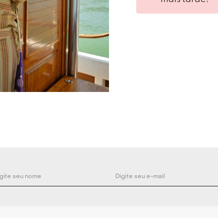
Cor: Laranja.
Composição: 46
Medidas:
Tamanho único:
Busto: 176cm - 