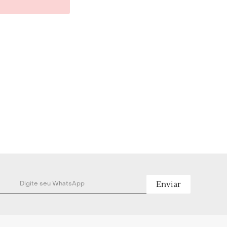
% Seda, 43% Algodão e 11% Liocel.
Cintura: 176cm - Comprimento: 108cm.
Enviar