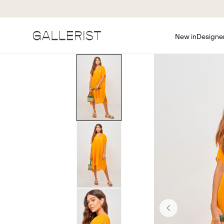
New in
Designe