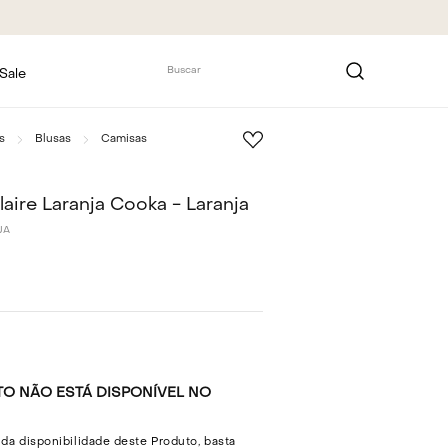
5% DE DESCONTO NO PIX
Buscar
Sale
s
Blusas
Camisas
aire Laranja Cooka - Laranja
JA
O NÃO ESTÁ DISPONÍVEL NO
 da disponibilidade deste Produto, basta