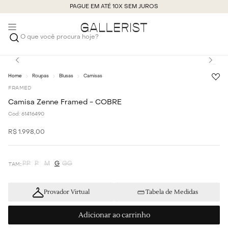
PAGUE EM ATÉ 10X SEM JUROS
O que você procura hoje?
Roupas
Blusas
Camisas
FRAMED
Camisa Zenne Framed - COBRE
Cod:
61416490
R$
1
.
998
,
00
PP
P
M
G
GG
Provador Virtual
Tabela de Medidas
Adicionar ao carrinho