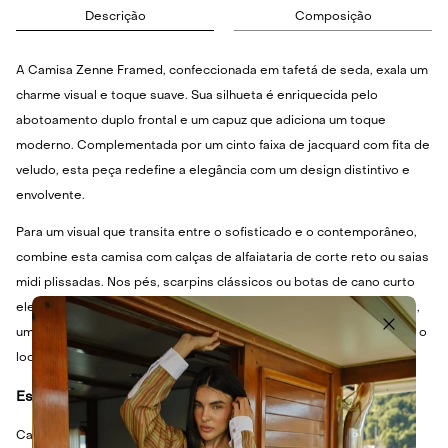
Descrição
Composição
A Camisa Zenne Framed, confeccionada em tafetá de seda, exala um
charme visual e toque suave. Sua silhueta é enriquecida pelo
abotoamento duplo frontal e um capuz que adiciona um toque
moderno. Complementada por um cinto faixa de jacquard com fita de
veludo, esta peça redefine a elegância com um design distintivo e
envolvente.
Para um visual que transita entre o sofisticado e o contemporâneo,
combine esta camisa com calças de alfaiataria de corte reto ou saias
midi plissadas. Nos pés, scarpins clássicos ou botas de cano curto
elevam a produção com um toque de atitude. Em dias mais frescos,
um blazer estruturado ou um trench coat alongado complementam o
look com elegância e versatilidade.
Especificações Técnicas
Camisa em tafetá de seda