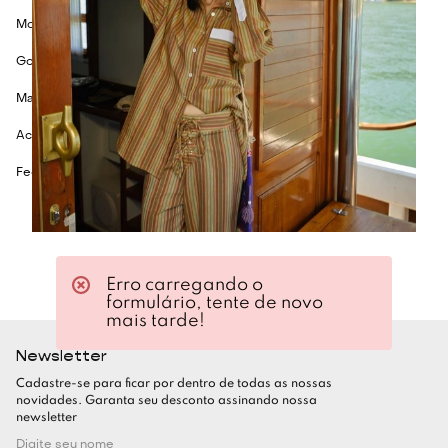
Modelagem ampla
Gola com capuz
Mangas longas
Acompanha faixa de jacquard com fita de veludo
Fechamento frontal em abotoamento duplo
Erro carregando o
formulário, tente de novo
mais tarde!
Newsletter
Cadastre-se para ficar por dentro de todas as nossas
novidades. Garanta seu desconto assinando nossa
newsletter