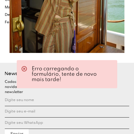
Gola dupla arredondada
Mangas curtas
Detalhes em passamanaria
Fechamento frontal por botões caseados
Erro carregando o
Newsletter
formulário, tente de novo
mais tarde!
Cadastre-se para ficar por dentro de todas as nossas
novidades. Garanta seu desconto assinando nossa
newsletter
Enviar