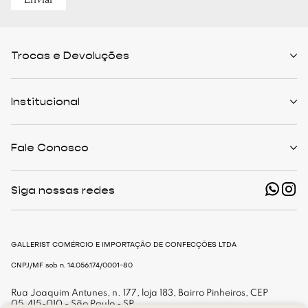
Trocas e Devoluções
Políticas de Trocas
Prazo de Entrega
Institucional
Formas de Pagamento
Serviços de Entrega
Central de Atendimento
Quem Somos
Meus Pedidos
Personalist
Fale Conosco
Cashback
The Outlist
Política de Privacidade
Termos e Condições
(11) 94466-1500 - Whatsapp
Nossas Lojas
Siga nossas redes
shop@gallerist.com.br
Trabalhe Conosco
Mapa do Site
De Segunda à Sexta
Das 9h às 18h
GALLERIST COMÉRCIO E IMPORTAÇÃO DE CONFECÇÕES LTDA
CNPJ/MF sob n. 14.056.174/0001-80
Rua Joaquim Antunes, n. 177, loja 183, Bairro Pinheiros, CEP
05.415-010 - São Paulo - SP