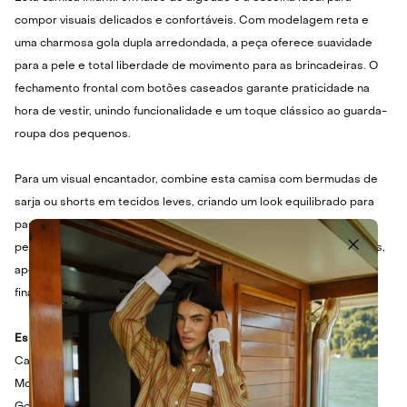
compor visuais delicados e confortáveis. Com modelagem reta e
uma charmosa gola dupla arredondada, a peça oferece suavidade
para a pele e total liberdade de movimento para as brincadeiras. O
fechamento frontal com botões caseados garante praticidade na
hora de vestir, unindo funcionalidade e um toque clássico ao guarda-
roupa dos pequenos.
Para um visual encantador, combine esta camisa com bermudas de
sarja ou shorts em tecidos leves, criando um look equilibrado para
passeios em família. Em dias mais amenos, a peça harmoniza
perfeitamente com cardigãs ou casaquinhos sobrepostos. Nos pés,
aposte em sandálias delicadas ou sapatilhas confortáveis para
finalizar a produção com elegância e praticidade.
Especificações Técnicas
Camisa infantil em laise de algodão
Modelagem reta