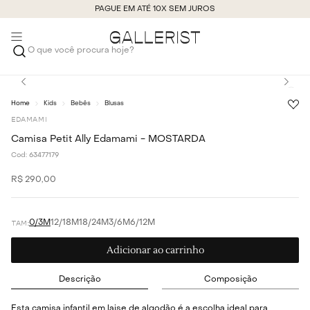
PAGUE EM ATÉ 10X SEM JUROS
O que você procura hoje?
Kids
Bebês
Blusas
EDAMAMI
Camisa Petit Ally Edamami - MOSTARDA
Cod:
63477179
R$
290
,
00
0/3M
12/18M
18/24M
3/6M
6/12M
Adicionar ao carrinho
Descrição
Composição
Esta camisa infantil em laise de algodão é a escolha ideal para