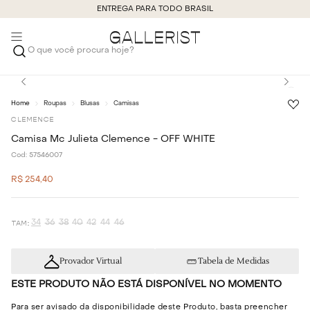
ENTREGA PARA TODO BRASIL
O que você procura hoje?
Roupas
Blusas
Camisas
CLEMENCE
Camisa Mc Julieta Clemence - OFF WHITE
Cod:
57546007
R$
254
,
40
34
36
38
40
42
44
46
Provador Virtual
Tabela de Medidas
ESTE PRODUTO NÃO ESTÁ DISPONÍVEL NO MOMENTO
Para ser avisado da disponibilidade deste Produto, basta preencher