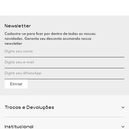
Newsletter
Cadastre-se para ficar por dentro de todas as nossas
novidades. Garanta seu desconto assinando nossa
newsletter
Enviar
Trocas e Devoluções
Políticas de Trocas
Prazo de Entrega
Institucional
Formas de Pagamento