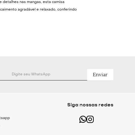
 e detalhes nas mangas, esta camisa
caimento agradável e relaxado, conferindo
gância despojada ao cotidiano.
a é adequada para momentos de lazer ou
relaxado no ambiente de trabalho remoto.
ná-la com tonalidades neutras para um
ioso e contemporâneo, ou utilizá-la aberta
para uma estética mais descontraída.
Enviar
es Técnicas
dão
rsized
Siga nossas redes
gas de tecido contrastante
atsapp
r
tal por botões