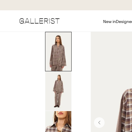
New in
Designe