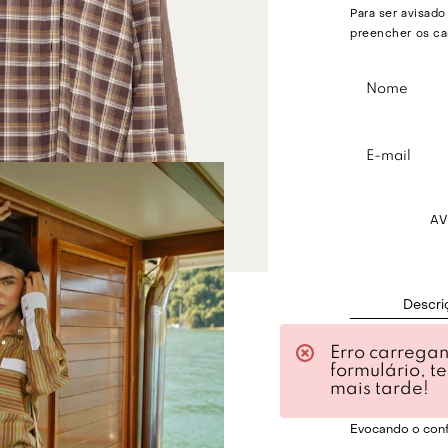
Para ser avisado
preencher os ca
A
Descri
Erro carrega
A camisa manga 
formulário, t
cuidadosamente
mais tarde!
modelagem overs
Evocando o conf