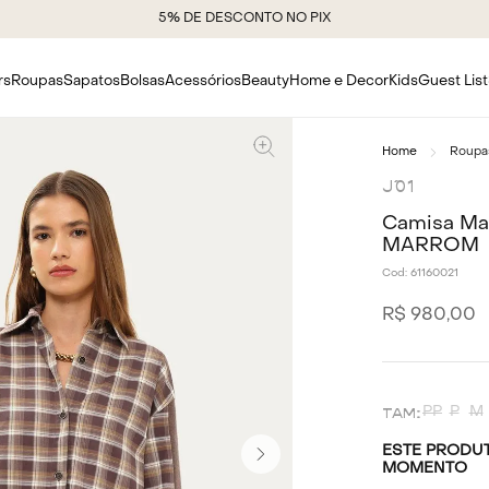
5% DE DESCONTO NO PIX
rs
Roupas
Sapatos
Bolsas
Acessórios
Beauty
Home e Decor
Kids
Guest List
Roupa
J´01
Camisa Man
MARROM
Cod:
61160021
R$
980
,
00
PP
P
M
ESTE PRODUT
MOMENTO