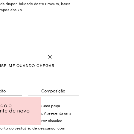
 da disponibilidade deste Produto, basta
mpos abaixo.
VISE-ME QUANDO CHEGAR
ção
Composição
ndo o
longa DayBed 01 J'01 é uma peça
ente de novo
 elaborada em algodão. Apresenta uma
ized e um padrão xadrez clássico.
orto do vestuário de descanso, com