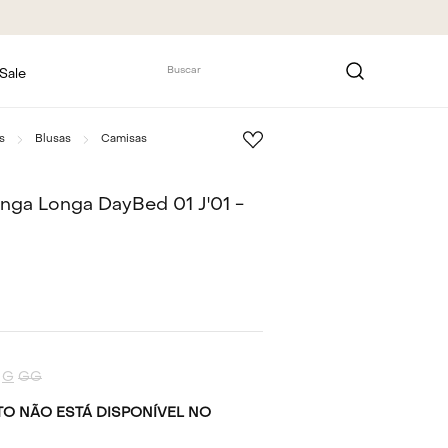
Buscar
Sale
s
Blusas
Camisas
ga Longa DayBed 01 J'01 -
G
GG
O NÃO ESTÁ DISPONÍVEL NO