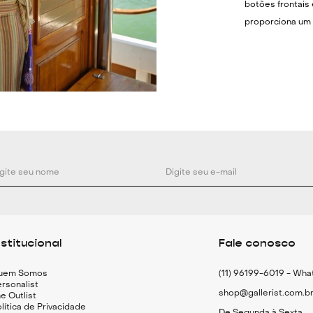
botões frontais
proporciona um 
um toque de ele
Essa esta camis
para um estilo 
Sugere-se combi
conjunto harmon
sobre uma base 
Especificaçõ
Camisa em algo
Modelagem ove
Gola colarinho
nstitucional
Fale conosco
Mangas longas
Detalhe nas man
uem Somos
(11) 96199-6019 - Wh
rsonalist
Estampa xadrez
shop@gallerist.com.b
e Outlist
Fechamento fron
lítica de Privacidade