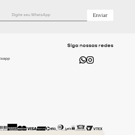
% Viscose Tencell Lyocel.
Enviar
Siga nossas redes
atsapp
r