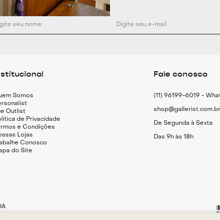
Composição: 100
nstitucional
Fale conosco
uem Somos
(11) 96199-6019 - Wh
rsonalist
shop@gallerist.com.b
e Outlist
lítica de Privacidade
De Segunda à Sexta
ermos e Condições
ossas Lojas
Das 9h às 18h
rabalhe Conosco
apa do Site
DA