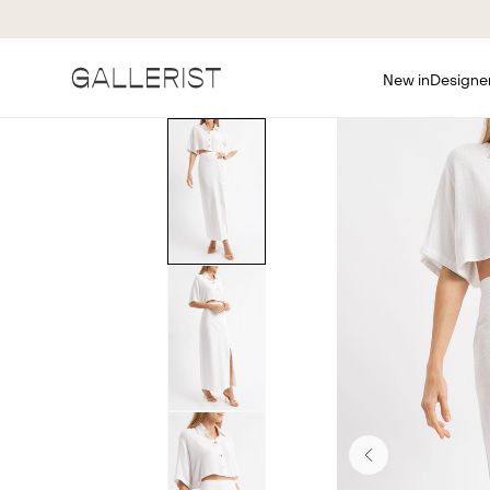
New in
Designe