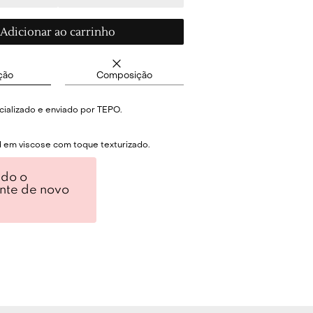
Adicionar ao carrinho
ção
Composição
ializado e enviado por TEPO.
em viscose com toque texturizado.
 com shape ajustado.
ndo o
ente de novo
ntal.
ntal em botões caseados.
eabilidade e certificado.