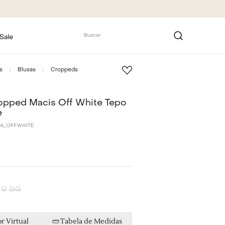
Buscar
Sale
s
Blusas
Croppeds
opped Macis Off White Tepo
e
06_OFFWHITE
G
GG
r Virtual
Tabela de Medidas