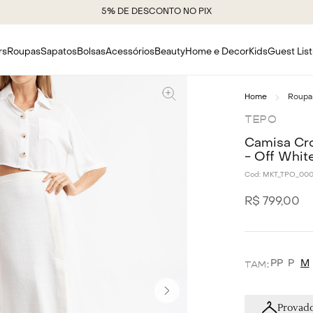
5% DE DESCONTO NO PIX
rs
Roupas
Sapatos
Bolsas
Acessórios
Beauty
Home e Decor
Kids
Guest List
Roupa
TEPO
Camisa Cr
- Off Whit
Cod:
MKT_TPO_00
R$
799
,
00
PP
P
M
Provado