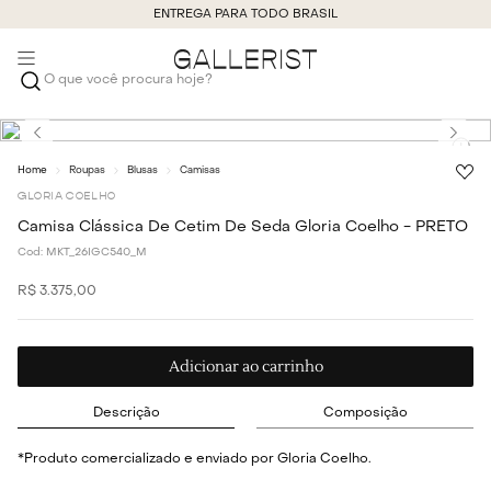
ENTREGA PARA TODO BRASIL
O que você procura hoje?
Roupas
Blusas
Camisas
GLORIA COELHO
Camisa Clássica De Cetim De Seda Gloria Coelho - PRETO
Cod:
MKT_26IGC540_M
R$
3
.
375
,
00
Adicionar ao carrinho
Descrição
Composição
*Produto comercializado e enviado por Gloria Coelho.