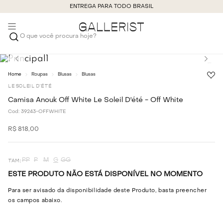
ENTREGA PARA TODO BRASIL
O que você procura hoje?
Roupas
Blusas
Blusas
LE SOLEIL D'ÉTÉ
Camisa Anouk Off White Le Soleil D'été - Off White
Cod:
39243-OFFWHITE
R$
818
,
00
PP
P
M
G
GG
ESTE PRODUTO NÃO ESTÁ DISPONÍVEL NO MOMENTO
Para ser avisado da disponibilidade deste Produto, basta preencher
os campos abaixo.