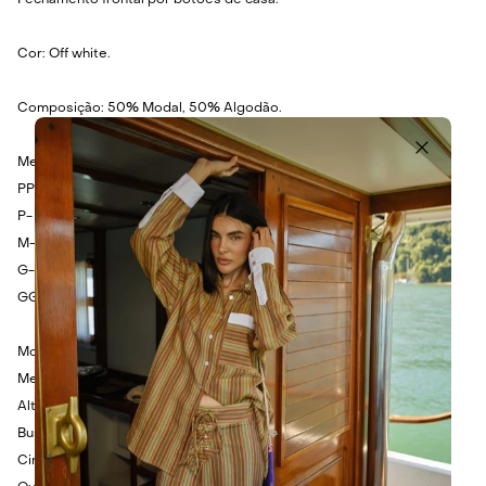
Fechamento frontal por botões de casa.
Cor: Off white.
Composição: 50% Modal, 50% Algodão.
Medidas:
PP- Busto: 130cm - Cintura: 124cm - Comprimento: 54cm.
P- Busto: 134cm - Cintura: 128cm - Comprimento: 56cm.
M- Busto: 138cm - Cintura: 132cm - Comprimento: 58cm.
G- Busto: 142cm - Cintura: 136cm - Comprimento: 60cm.
GG- Busto: 146cm - Cintura: 140cm - Comprimento: 62cm.
Modelo veste tamanho P.
Medidas da Modelo:
Altura: 1.75cm
Busto: 80cm
Cintura: 60cm