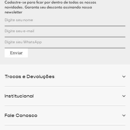
Cadastre-se para ficar por dentro de todas as nossas
novidades. Garanta seu desconto assinando nossa
newsletter
Enviar
Trocas e Devoluções
Políticas de Trocas
Prazo de Entrega
Institucional
Formas de Pagamento
Serviços de Entrega
Central de Atendimento
Quem Somos
Meus Pedidos
Personalist
Fale Conosco
Cashback
The Outlist
Política de Privacidade
Termos e Condições
(11) 94466-1500 - Whatsapp