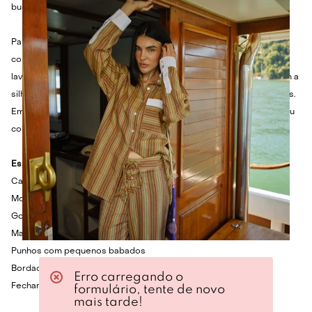
busca uma peça com personalidade e um toque suave ao vestir.
Para um visual que transita entre o sofisticado e o despojado,
combine a camisa de veludo com calças de alfaiataria ou jeans de
lavagem escura. Nos pés, botas de cano curto ou scarpins alongam a
silhueta, enquanto para um toque mais casual, mocassins são ideais.
Em dias mais frescos, uma sobreposição com blazer estruturado ou
colete de pelo sintético eleva a produção com elegância.
Especificações Técnicas
Camisa em veludo
Modelagem reta
Gola mandarim
Mangas longas
Punhos com pequenos babados
Bordados exclusivos florais no busto
Erro carregando o
Fechamento frontal por botões forrados
formulário, tente de novo
mais tarde!