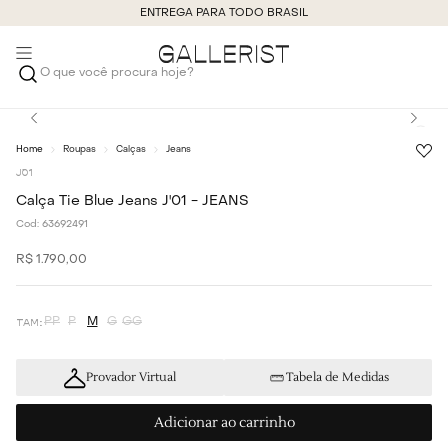
ENTREGA PARA TODO BRASIL
O que você procura hoje?
Roupas
Calças
Jeans
J´01
Calça Tie Blue Jeans J'01 - JEANS
Cod:
63692491
R$
1
.
790
,
00
PP
P
M
G
GG
Provador Virtual
Tabela de Medidas
Adicionar ao carrinho