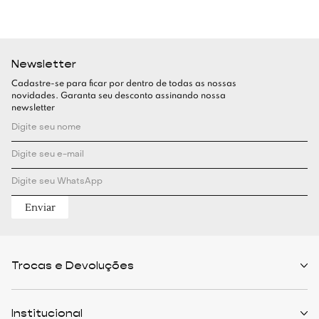
Newsletter
Cadastre-se para ficar por dentro de todas as nossas
novidades. Garanta seu desconto assinando nossa
newsletter
Enviar
Trocas e Devoluções
Políticas de Trocas
Prazo de Entrega
Institucional
Formas de Pagamento