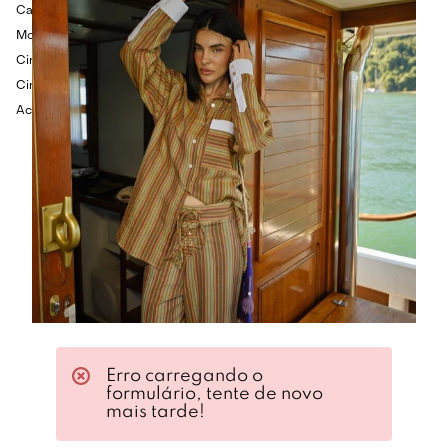
Calça longa em jeans de algodão
Modelagem abaulada
Cintura alta
Cinto transpassado com aplicação de ilhós
Acabamento pespontado
Erro carregando o
formulário, tente de novo
mais tarde!