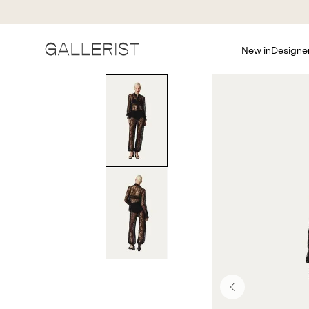
New in
Designe