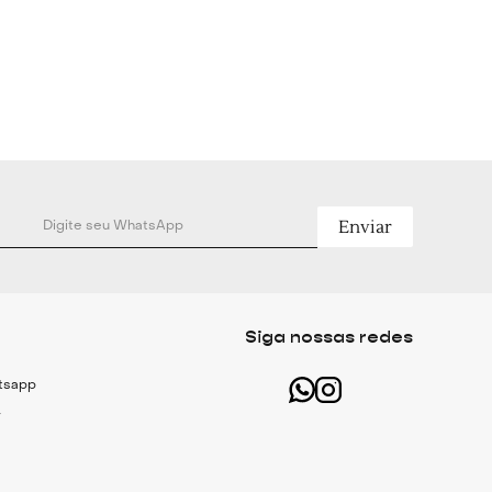
10% Elastano; Modelo veste: tamanho P;
à mão.
Enviar
Siga nossas redes
atsapp
r