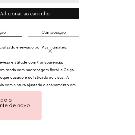
Adicionar ao carrinho
ção
Composição
ializado e enviado por Ava Intimates.
eveza e atitude com transparência;
m renda com padronagem floral, a Calça
oque ousado e sofisticado ao visual. A
a com cintura ajustada e acabamento em
nozelos cria um caimento fluido com efeito
ndo o
. Ideal para compor looks com
ente de novo
 coordenar com a camisa da mesma linha;
m transparência; Modelagem ampla com
ós reto e pernas com elástico na barra;
e versátil para sobreposições; Composição: