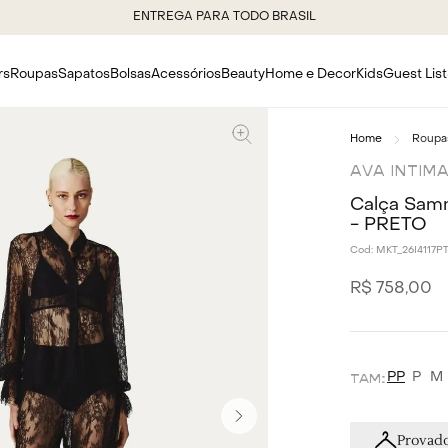
ENTREGA PARA TODO BRASIL
rs
Roupas
Sapatos
Bolsas
Acessórios
Beauty
Home e Decor
Kids
Guest List
Roupa
AVA INTIM
Calça Samm
- PRETO
Cod:
MKT_26I4117P
R$
758
,
00
PP
P
M
Provado