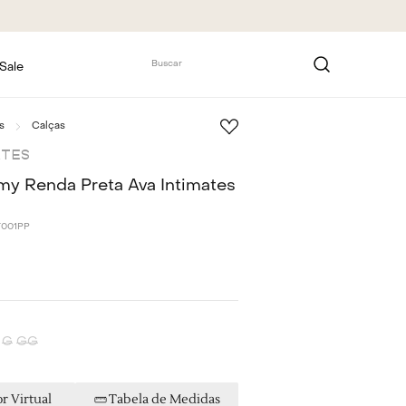
Buscar
Sale
s
Calças
ATES
y Renda Preta Ava Intimates
T001PP
G
GG
r Virtual
Tabela de Medidas