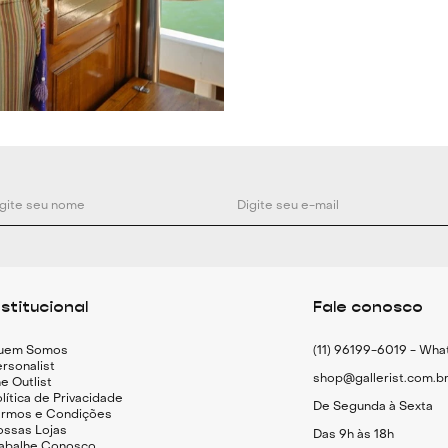
90% Poliamida, 
Lavagem: Lavar 
nstitucional
Fale conosco
uem Somos
(11) 96199-6019 - Wh
rsonalist
shop@gallerist.com.b
e Outlist
lítica de Privacidade
De Segunda à Sexta
ermos e Condições
ossas Lojas
Das 9h às 18h
rabalhe Conosco