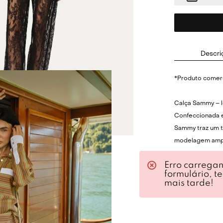
Descri
*Produto comerc
Calça Sammy – l
Confeccionada e
Sammy traz um t
modelagem ampl
elástico nos tor
Erro carrega
balonê delicado
formulário, t
sobreposição ou
mais tarde!
Renda floral co
caimento leve; C
Estilo moderno 