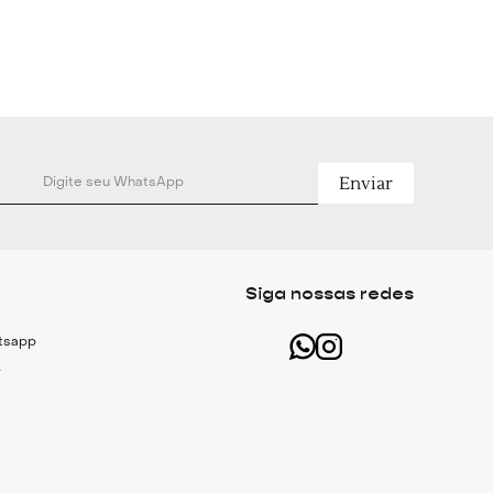
Técnicas
aria em sarja encorpada
a
ntes
Enviar
e posteriores
s por botão
botão, colchetes e zíper
Siga nossas redes
atsapp
r