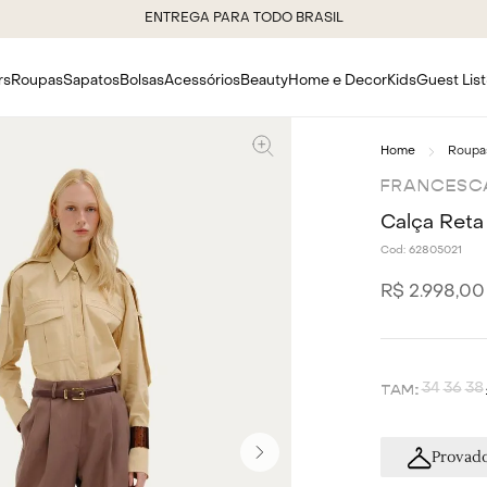
ENTREGA PARA TODO BRASIL
rs
Roupas
Sapatos
Bolsas
Acessórios
Beauty
Home e Decor
Kids
Guest List
Roupa
FRANCESC
Calça Ret
Cod:
62805021
R$
2
.
998
,
00
34
36
38
Provado