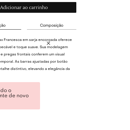
Adicionar ao carrinho
ção
Composição
ax Francesca em sarja encorpada oferece
pecável e toque suave. Sua modelagem
ta e pregas frontais conferem um visual
temporal. As barras ajustadas por botão
alhe distintivo, elevando a elegância da
ndo o
or looks elegantes em ambientes de
ente de novo
tos casuais chiques, esta peça versátil
tamente com blusas de seda ou camisas
dicione um blazer para um toque de
use com sandálias para um visual mais