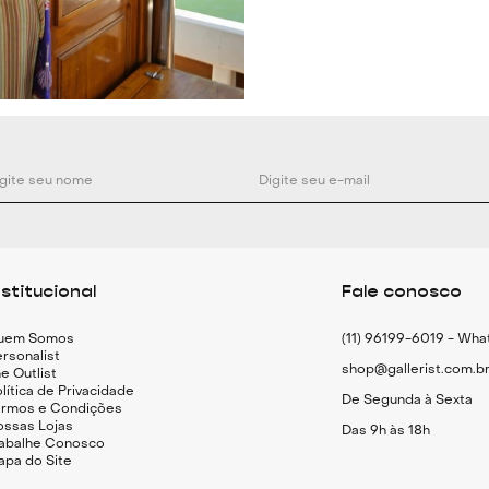
Especificações 
Calça de alfaiat
Modelagem ret
Cintura alta
Cós com passa
Bolsos laterais 
Pregas frontais
Barras ajustada
Fechamento por 
nstitucional
Fale conosco
uem Somos
(11) 96199-6019 - Wh
rsonalist
shop@gallerist.com.b
e Outlist
lítica de Privacidade
De Segunda à Sexta
ermos e Condições
ossas Lojas
Das 9h às 18h
rabalhe Conosco
apa do Site