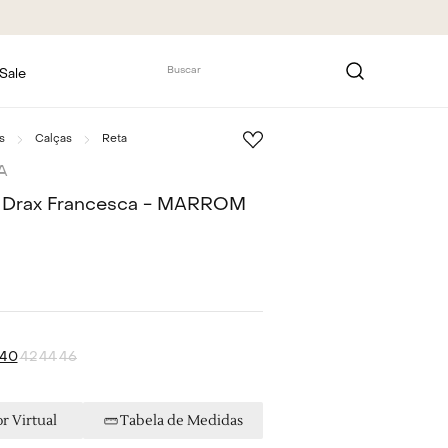
Buscar
Sale
s
Calças
Reta
A
a Drax Francesca - MARROM
40
42
44
46
r Virtual
Tabela de Medidas