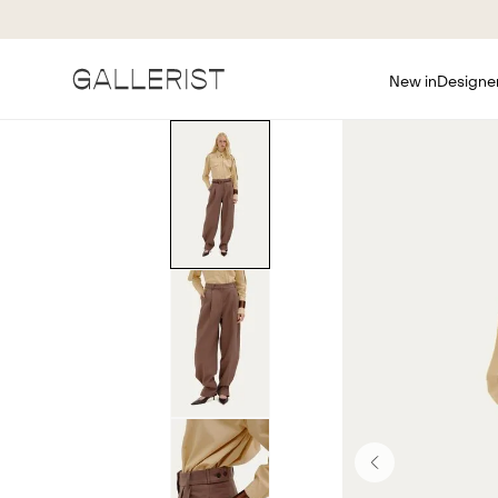
New in
Designe