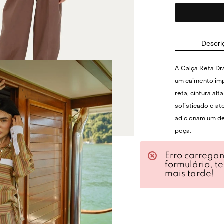
Descri
A Calça Reta Dr
um caimento im
reta, cintura al
sofisticado e a
adicionam um det
peça.
Erro carrega
Ideal para comp
formulário, t
trabalho ou even
mais tarde!
combina perfei
estruturadas. A
formalidade ou 
descontraído.