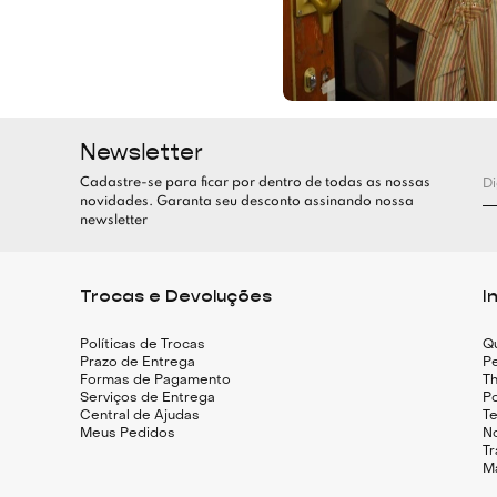
Newsletter
Cadastre-se para ficar por dentro de todas as nossas
novidades. Garanta seu desconto assinando nossa
newsletter
Trocas e Devoluções
I
Políticas de Trocas
Q
Prazo de Entrega
Pe
Formas de Pagamento
Th
Serviços de Entrega
Po
Central de Ajudas
T
Meus Pedidos
N
T
M