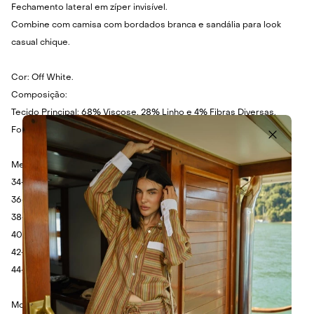
Fechamento lateral em zíper invisível.
Combine com camisa com bordados branca e sandália para look
casual chique.
Cor: Off White.
Composição:
Tecido Principal: 68% Viscose, 28% Linho e 4% Fibras Diversas.
Forro: 97% Poliéster e 3% Elastano.
Medidas:
34- Cintura: 72cm - Quadril: 100cm - Comprimento: 96cm.
36- Cintura: 76cm - Quadril: 104cm - Comprimento: 98cm.
38- Cintura: 80cm - Quadril: 108cm - Comprimento: 100cm.
40- Cintura: 84cm - Quadril: 112cm - Comprimento: 102cm.
42- Cintura: 88cm - Quadril: 116cm - Comprimento: 104cm.
44- Cintura: 92cm - Quadril: 120cm - Comprimento: 108cm.
Modelo veste 36.