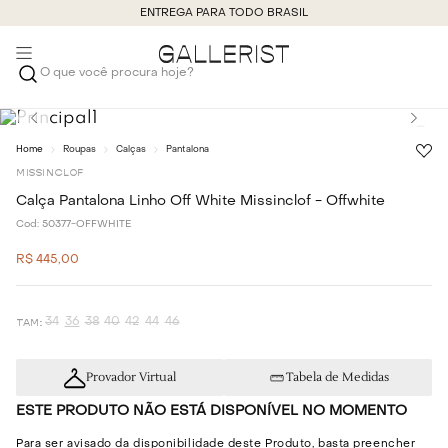
ENTREGA PARA TODO BRASIL
O que você procura hoje?
Roupas
Calças
Pantalona
MISSINCLOF
Calça Pantalona Linho Off White Missinclof - Offwhite
Cod:
50377-OFFWHITE
R$
445
,
00
34
36
38
40
42
44
46
Provador Virtual
Tabela de Medidas
ESTE PRODUTO NÃO ESTÁ DISPONÍVEL NO MOMENTO
Para ser avisado da disponibilidade deste Produto, basta preencher