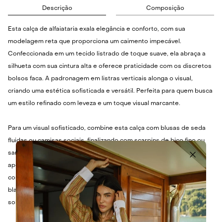
Descrição
Composição
Esta calça de alfaiataria exala elegância e conforto, com sua
modelagem reta que proporciona um caimento impecável.
Confeccionada em um tecido listrado de toque suave, ela abraça a
silhueta com sua cintura alta e oferece praticidade com os discretos
bolsos faca. A padronagem em listras verticais alonga o visual,
criando uma estética sofisticada e versátil. Perfeita para quem busca
um estilo refinado com leveza e um toque visual marcante.
Para um visual sofisticado, combine esta calça com blusas de seda
fluidas ou camisas sociais, finalizando com scarpins de bico fino ou
sandálias de salto. Se a intenção é um look mais casual elegante,
aposte em t-shirts básicas ou regatas de linho, complementando
com tênis brancos ou sandálias rasteiras. Para dias amenos, um
blazer estruturado ou um cardigã leve são ótimas opções de
sobreposição, adicionando um toque de charme.