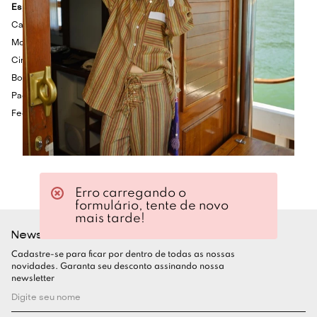
Especificações Técnicas
Calça longa em tecido plano com toque de linho
Modelagem reta
Cintura alta
Bolsos faca
Padronagem em listras verticais
Fechamento por colchetes e zíper
Erro carregando o
formulário, tente de novo
mais tarde!
Newsletter
Cadastre-se para ficar por dentro de todas as nossas
novidades. Garanta seu desconto assinando nossa
newsletter