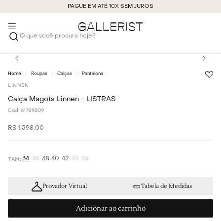
PAGUE EM ATÉ 10X SEM JUROS
O que você procura hoje?
Roupas
Calças
Pantalona
LINNEN
Calça Magots Linnen - LISTRAS
Cod:
61789209
R$
1
.
598
,
00
34
36
38
40
42
44
46
Provador Virtual
Tabela de Medidas
Adicionar ao carrinho