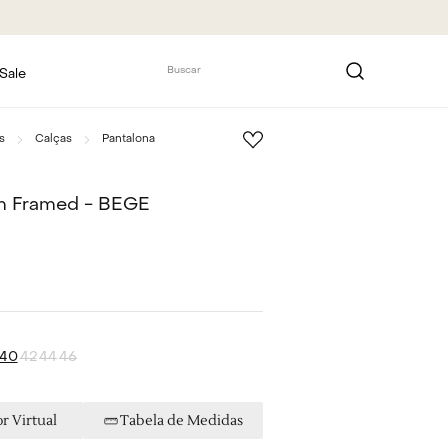
Buscar
Sale
s
Calças
Pantalona
m Framed - BEGE
40
42
44
46
r Virtual
Tabela de Medidas