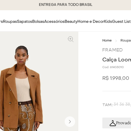
ENTREGA PARA TODO BRASIL
rs
Roupas
Sapatos
Bolsas
Acessórios
Beauty
Home e Decor
Kids
Guest List
Roupa
FRAMED
Calça Loo
Cod:
61403010
R$
1
.
998
,
00
34
36
38
Provado