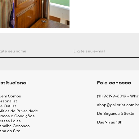
que o volume da
em sandálias de
refinado, ou tên
despojada. Em 
com um blazer e
levemente abert
Especificações 
Calça longa em 
Modelagem amp
nstitucional
Fale conosco
Cintura alta
Cós com passa
uem Somos
(11) 96199-6019 - Wh
Bolsos posterio
rsonalist
shop@gallerist.com.b
Padronagem exc
e Outlist
lítica de Privacidade
Fechamento fron
De Segunda à Sexta
ermos e Condições
ossas Lojas
Das 9h às 18h
rabalhe Conosco
apa do Site