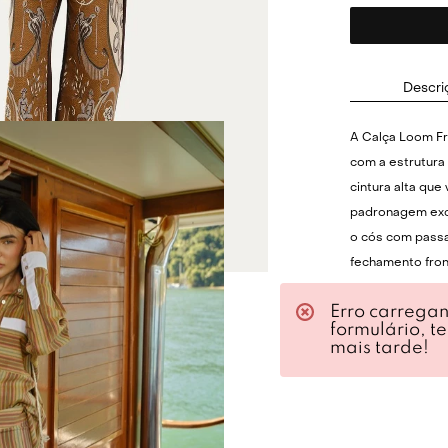
Descri
A Calça Loom Fr
com a estrutur
cintura alta que 
padronagem excl
o cós com passa
fechamento fron
acabamento refi
Erro carrega
cria um moviment
formulário, t
resultando em u
mais tarde!
conforto, presen
Para um visual 
uma regata ajus