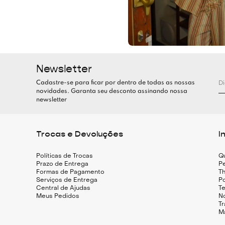
Newsletter
Cadastre-se para ficar por dentro de todas as nossas
novidades. Garanta seu desconto assinando nossa
newsletter
Trocas e Devoluções
I
Políticas de Trocas
Q
Prazo de Entrega
Pe
Formas de Pagamento
Th
Serviços de Entrega
Po
Central de Ajudas
T
Meus Pedidos
N
T
M