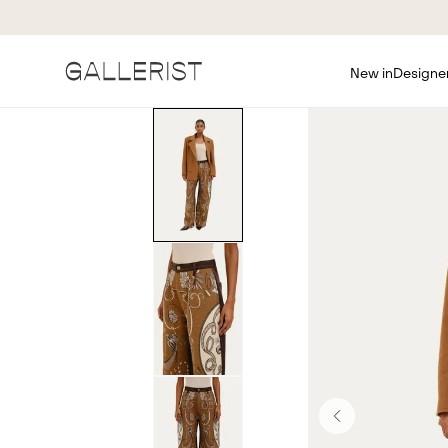
New in
Designe