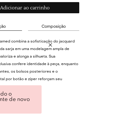
Adicionar ao carrinho
ção
Composição
amed combina a sofisticação do jacquard
a da sarja em uma modelagem ampla de
valoriza e alonga a silhueta. Sua
usiva confere identidade à peça, enquanto
ntes, os bolsos posteriores e o
tal por botão e zíper reforçam seu
nado e funcional. A amplitude das pernas
ndo o
o fluido e elegante ao caminhar,
ente de novo
m caimento marcante que equilibra
ça e versatilidade para diferentes o
equilibrado, combine esta pantalona com
tada ou um body minimalista, permitindo