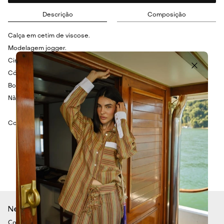
Descrição
Composição
Calça em cetim de viscose.
Modelagem jogger.
Cintura alta.
Cós com elástico embutido e cordão.
Bolsos laterais e posteriores.
Não possui fechamento.
Composição: 100% Viscose.
Newsletter
Cadastre-se para ficar por dentro de todas as nossas