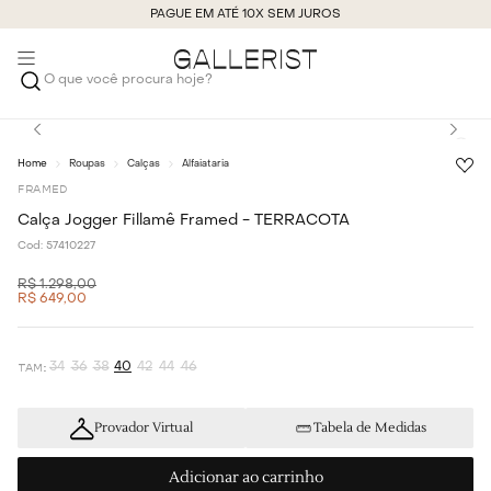
PAGUE EM ATÉ 10X SEM JUROS
O que você procura hoje?
Roupas
Calças
Alfaiataria
FRAMED
Calça Jogger Fillamê Framed - TERRACOTA
Cod:
57410227
R$
1
.
298
,
00
R$
649
,
00
34
36
38
40
42
44
46
Provador Virtual
Tabela de Medidas
Adicionar ao carrinho