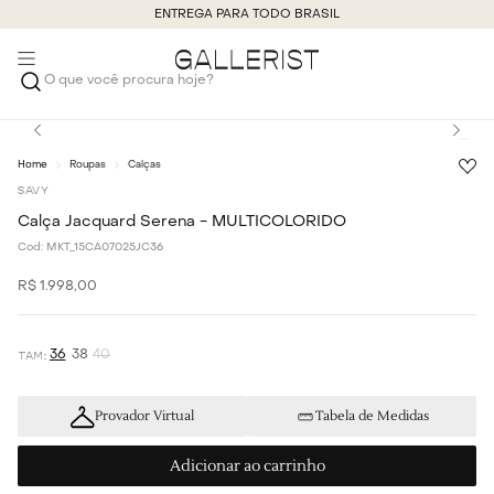
ENTREGA PARA TODO BRASIL
O que você procura hoje?
Roupas
Calças
SAVY
Calça Jacquard Serena - MULTICOLORIDO
Cod:
MKT_15CA07025JC36
R$
1
.
998
,
00
36
38
40
Provador Virtual
Tabela de Medidas
Adicionar ao carrinho