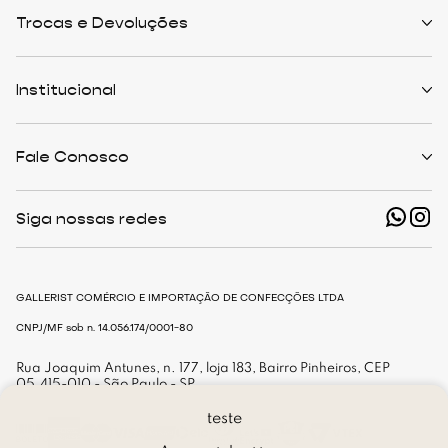
Trocas e Devoluções
Políticas de Trocas
Prazo de Entrega
Institucional
Formas de Pagamento
Serviços de Entrega
Central de Atendimento
Quem Somos
Meus Pedidos
Personalist
Fale Conosco
Cashback
The Outlist
Política de Privacidade
Termos e Condições
(11) 94466-1500 - Whatsapp
Nossas Lojas
Siga nossas redes
shop@gallerist.com.br
Trabalhe Conosco
Mapa do Site
De Segunda à Sexta
Das 9h às 18h
GALLERIST COMÉRCIO E IMPORTAÇÃO DE CONFECÇÕES LTDA
CNPJ/MF sob n. 14.056.174/0001-80
Rua Joaquim Antunes, n. 177, loja 183, Bairro Pinheiros, CEP
05.415-010 - São Paulo - SP
teste