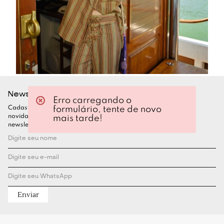
Newsletter
Erro carregando o
formulário, tente de novo
Cadastre-se para ficar por dentro de todas as nossas
novidades. Garanta seu desconto assinando nossa
mais tarde!
newsletter
Enviar