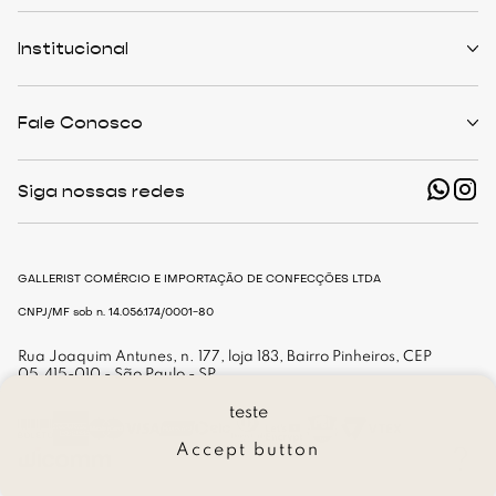
Políticas de Trocas
Prazo de Entrega
Institucional
Formas de Pagamento
Serviços de Entrega
Central de Atendimento
Quem Somos
Meus Pedidos
Personalist
Fale Conosco
Cashback
The Outlist
Política de Privacidade
Termos e Condições
(11) 94466-1500 - Whatsapp
Nossas Lojas
Siga nossas redes
shop@gallerist.com.br
Trabalhe Conosco
Mapa do Site
De Segunda à Sexta
Das 9h às 18h
GALLERIST COMÉRCIO E IMPORTAÇÃO DE CONFECÇÕES LTDA
CNPJ/MF sob n. 14.056.174/0001-80
Rua Joaquim Antunes, n. 177, loja 183, Bairro Pinheiros, CEP
05.415-010 - São Paulo - SP
teste
Accept button