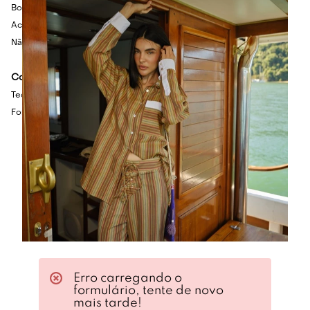
Bolsos laterais e posteriores
Acabamento em nervuras verticais
Não possui fechamento
Composição
Tecido: 68% Viscose, 27% Poliamida, 5% Elastano
Forro: 100% Acetato
Erro carregando o
formulário, tente de novo
mais tarde!