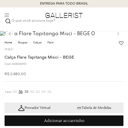
ENTREGA PARA TODO BRASIL
O que você procura hoje?
Roupas
Calças
Flare
MISCI
Calça Flare Tapitanga Misci - BEGE
Cod:
60826010
R$
2
.
480
,
00
34
36
38
40
42
44
46
Provador Virtual
Tabela de Medidas
Adicionar ao carrinho