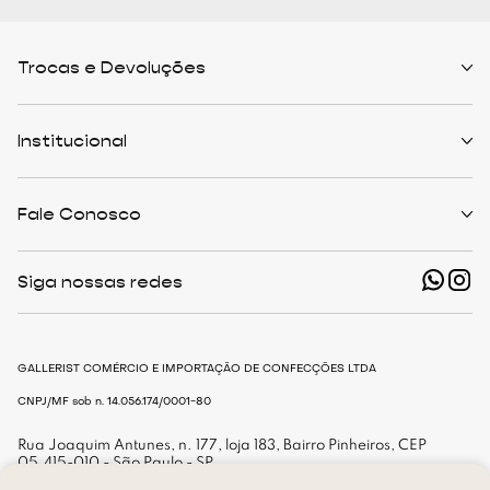
Trocas e Devoluções
Políticas de Trocas
Prazo de Entrega
Institucional
Formas de Pagamento
Serviços de Entrega
Central de Atendimento
Quem Somos
Meus Pedidos
Personalist
Fale Conosco
Cashback
The Outlist
Política de Privacidade
Termos e Condições
(11) 94466-1500 - Whatsapp
Nossas Lojas
Siga nossas redes
shop@gallerist.com.br
Trabalhe Conosco
Mapa do Site
De Segunda à Sexta
Das 9h às 18h
GALLERIST COMÉRCIO E IMPORTAÇÃO DE CONFECÇÕES LTDA
CNPJ/MF sob n. 14.056.174/0001-80
Rua Joaquim Antunes, n. 177, loja 183, Bairro Pinheiros, CEP
05.415-010 - São Paulo - SP