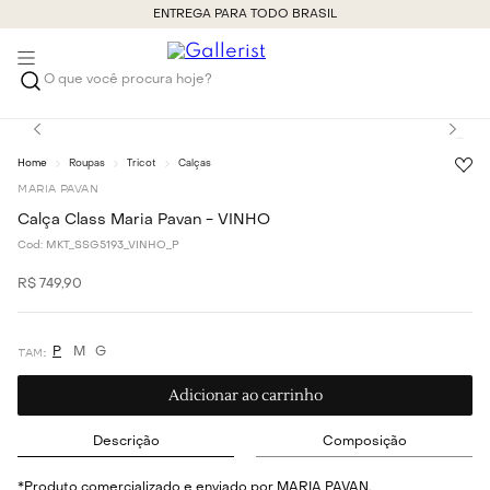
ENTREGA PARA TODO BRASIL
O que você procura hoje?
Roupas
Tricot
Calças
MARIA PAVAN
Calça Class Maria Pavan - VINHO
Cod:
MKT_SSG5193_VINHO_P
R$
749
,
90
P
M
G
Adicionar ao carrinho
Descrição
Composição
*Produto comercializado e enviado por MARIA PAVAN.