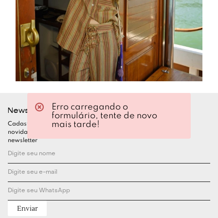
Erro carregando o
Newsletter
formulário, tente de novo
mais tarde!
Cadastre-se para ficar por dentro de todas as nossas
novidades. Garanta seu desconto assinando nossa
newsletter
Enviar