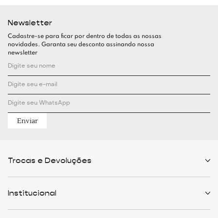
Newsletter
Cadastre-se para ficar por dentro de todas as nossas
novidades. Garanta seu desconto assinando nossa
newsletter
Enviar
Trocas e Devoluções
Políticas de Trocas
Prazo de Entrega
Institucional
Formas de Pagamento
Serviços de Entrega
Central de Atendimento
Quem Somos