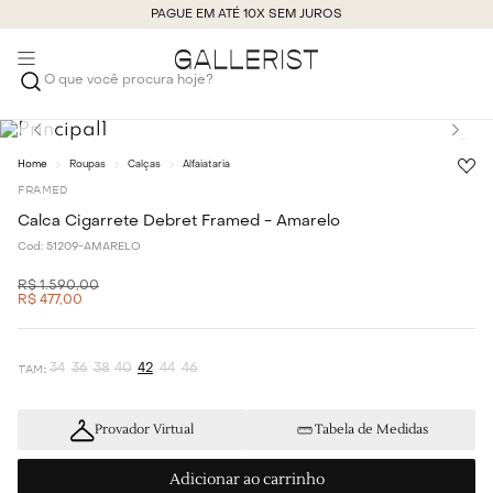
PAGUE EM ATÉ 10X SEM JUROS
O que você procura hoje?
Roupas
Calças
Alfaiataria
FRAMED
Calca Cigarrete Debret Framed - Amarelo
Cod:
51209-AMARELO
R$
1
.
590
,
00
R$
477
,
00
34
36
38
40
42
44
46
Provador Virtual
Tabela de Medidas
Adicionar ao carrinho