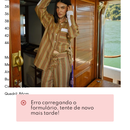
34- Cintura: 68cm - Quadril: 106cm - Comprimento: 106cm.
36- Cintura: 72cm - Quadril: 106cm - Comprimento: 108cm.
38- Cintura: 76cm - Quadril: 110cm - Comprimento: 110cm.
40- Cintura: 80cm - Quadril: 114cm - Comprimento: 112cm.
42- Cintura: 84cm - Quadril: 118cm - Comprimento: 114cm.
44- Cintura: 88cm - Quadril: 122cm - Comprimento: 116cm.
Modelo veste 36.
Medidas da Modelo:
Altura: 1.75cm
Busto: 80cm
Cintura: 60cm
Quadril: 86cm
Erro carregando o
formulário, tente de novo
mais tarde!