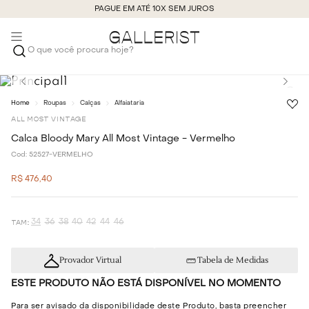
PAGUE EM ATÉ 10X SEM JUROS
O que você procura hoje?
Roupas
Calças
Alfaiataria
ALL MOST VINTAGE
Calca Bloody Mary All Most Vintage - Vermelho
Cod:
52527-VERMELHO
R$
476
,
40
34
36
38
40
42
44
46
Provador Virtual
Tabela de Medidas
ESTE PRODUTO NÃO ESTÁ DISPONÍVEL NO MOMENTO
Para ser avisado da disponibilidade deste Produto, basta preencher