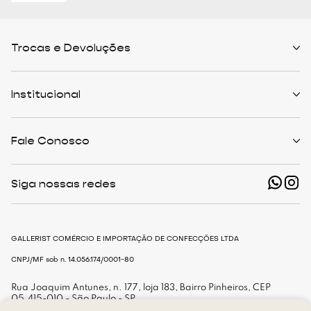
Trocas e Devoluções
Políticas de Trocas
Prazo de Entrega
Institucional
Formas de Pagamento
Serviços de Entrega
Central de Atendimento
Quem Somos
Meus Pedidos
Personalist
Fale Conosco
Cashback
The Outlist
Política de Privacidade
Termos e Condições
(11) 94466-1500 - Whatsapp
Nossas Lojas
Siga nossas redes
shop@gallerist.com.br
Trabalhe Conosco
Mapa do Site
De Segunda à Sexta
Das 9h às 18h
GALLERIST COMÉRCIO E IMPORTAÇÃO DE CONFECÇÕES LTDA
CNPJ/MF sob n. 14.056.174/0001-80
Rua Joaquim Antunes, n. 177, loja 183, Bairro Pinheiros, CEP
05.415-010 - São Paulo - SP