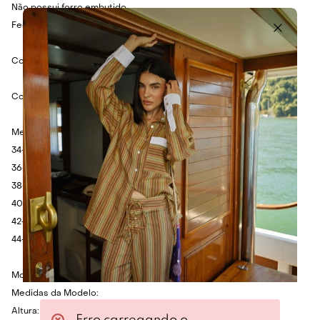
Não possui forro embutido.
Fechamento em zíper e colchetes.
Cor: Vermelho.
Composição: 100% Poliéster.
Medidas:
34- Cintura: 68cm - Quadril: 88cm - Comprimento: 112cm.
36- Cintura: 72cm - Quadril: 92cm - Comprimento: 114cm.
38- Cintura: 76cm - Quadril: 96cm - Comprimento: 116cm.
40- Cintura: 80cm - Quadril: 100cm - Comprimento: 118cm.
42- Cintura: 84cm - Quadril: 104cm - Comprimento: 120cm.
44- Cintura: 88cm - Quadril: 108cm - Comprimento: 122cm.
Modelo veste 36.
Medidas da Modelo:
Altura: 1.75cm
Erro carregando o