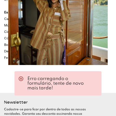
Especificações Técnicas
Calça em tecido sarjado encorpado
Modelagem barril
Cintura alta
Cós com passantes
Bolsos laterais e posteriores
Detalhe posterior pespontado
Fechamento frontal em botões de pressão e zíper
Erro carregando o
formulário, tente de novo
mais tarde!
Newsletter
Cadastre-se para ficar por dentro de todas as nossas
novidades. Garanta seu desconto assinando nossa