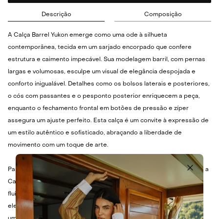
Descrição
Composição
A Calça Barrel Yukon emerge como uma ode à silhueta
contemporânea, tecida em um sarjado encorpado que confere
estrutura e caimento impecável. Sua modelagem barril, com pernas
largas e volumosas, esculpe um visual de elegância despojada e
conforto inigualável. Detalhes como os bolsos laterais e posteriores,
o cós com passantes e o pesponto posterior enriquecem a peça,
enquanto o fechamento frontal em botões de pressão e zíper
assegura um ajuste perfeito. Esta calça é um convite à expressão de
um estilo autêntico e sofisticado, abraçando a liberdade de
movimento com um toque de arte.
Para um visual que transita entre o urbano e o sofisticado, combine a
Calça Barrel Yukon com um top ajustado ou uma camisa de seda
fluida. Nos pés, scarpins de bico fino ou sandálias de salto bloco
elevam a produção, enquanto tênis brancos ou coturnos conferem
um toque mais despojado.