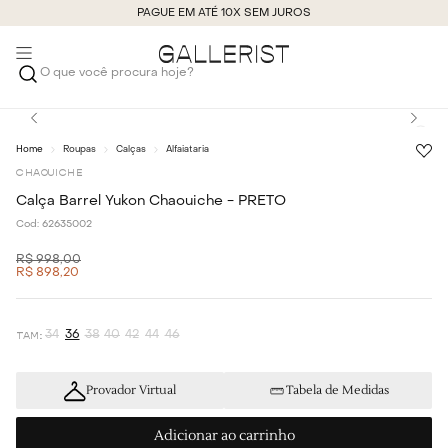
PAGUE EM ATÉ 10X SEM JUROS
O que você procura hoje?
Roupas
Calças
Alfaiataria
CHAOUICHE
Calça Barrel Yukon Chaouiche - PRETO
Cod:
62635002
R$
998
,
00
R$
898
,
20
34
36
38
40
42
44
46
Provador Virtual
Tabela de Medidas
Adicionar ao carrinho