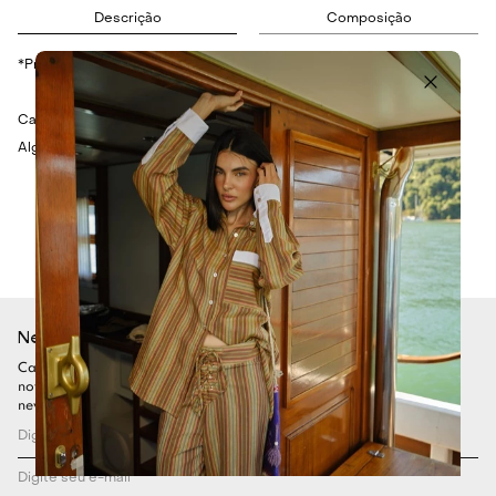
Descrição
Composição
*Produto comercializado e enviado por LOURIE.
Calça barrel jeans com cintura média e modelagem ampla. 100%
Algodão
Newsletter
Cadastre-se para ficar por dentro de todas as nossas
novidades. Garanta seu desconto assinando nossa
newsletter