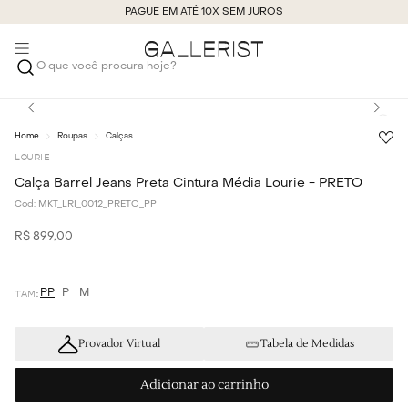
PAGUE EM ATÉ 10X SEM JUROS
O que você procura hoje?
Roupas
Calças
LOURIE
Calça Barrel Jeans Preta Cintura Média Lourie - PRETO
Cod:
MKT_LRI_0012_PRETO_PP
R$
899
,
00
PP
P
M
Provador Virtual
Tabela de Medidas
Adicionar ao carrinho