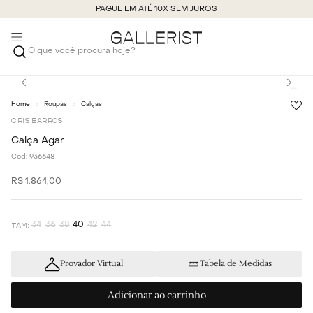
PAGUE EM ATÉ 10X SEM JUROS
O que você procura hoje?
Roupas
Calças
CRIS BARROS
Calça Agar
Cod:
936648
R$
1
.
864
,
00
34
36
38
40
42
44
Provador Virtual
Tabela de Medidas
Adicionar ao carrinho