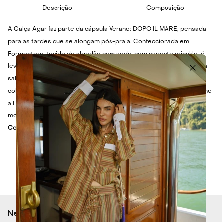
Descrição
Composição
A Calça Agar faz parte da cápsula Verano: DOPO IL MARE, pensada
para as tardes que se alongam pós-praia. Confeccionada em
Formentera, tecido de algodão com seda, com aspecto crinckle, é
leve e delicado, revelando fluidez no caimento. A modelagem longa
salto constrói um shape solto ao corpo, enquanto a cintura alta
cobrindo o umbigo com cós de elástico sustenta o conforto e define
a linha da peça, finalizando com uma estampa listrada em traços
modernos.
Cor:
LISTRA ANIS
Newsletter