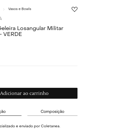
Vasos e Bowls
A
leira Losangular Militar
 - VERDE
Adicionar ao carrinho
ção
Composição
ializado e enviado por Coletanea.