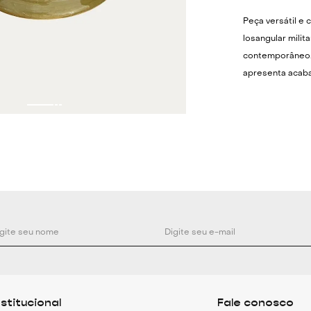
Peça versátil e 
losangular mili
contemporâneo.
apresenta acab
geométrico losa
elegante e atemp
manuseio, pode 
plantas quanto 
e funcionalidade
gourmet. Seu es
sendo ideal par
vintage ou autor
alças ) Compri
Cerâmica esmal
Acabamento em t
decorativo ou fu
nstitucional
Fale conosco