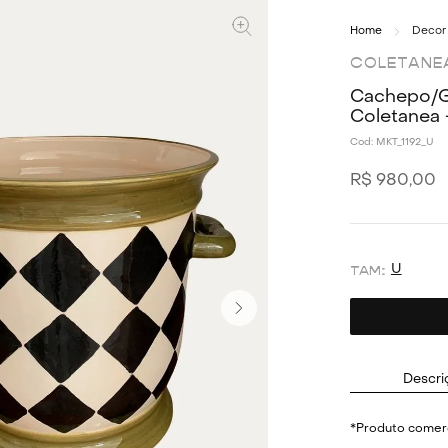
Decor
COLETANE
Cachepo/Ge
Coletanea
Cod:
MKT_1192_U
R$
980
,
00
U
Descri
*Produto comerc