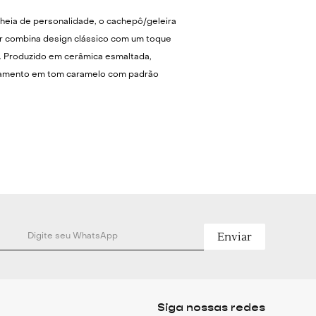
cheia de personalidade, o cachepô/geleira
tar combina design clássico com um toque
 Produzido em cerâmica esmaltada,
amento em tom caramelo com padrão
ngular em preto, criando um contraste
oral. Com alças laterais que facilitam o
ser utilizado tanto como cachepô para
como geleira para bebidas, trazendo charme
 para diferentes ambientes do living à área
tilo marcante se destaca na decoração,
a composições sofisticadas com estética
al. Altura: 24cm Largura : ( mais 4cm com
mento: 25cm Peso: 1690g Destaques:
Enviar
tada Estampa losangular em preto
om verde Alças laterais funcionais Uso
ncional (cachepô/geleira)
Siga nossas redes