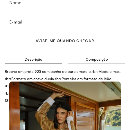
AVISE-ME QUANDO CHEGAR
Descrição
Composição
Broche em prata 925 com banho de ouro amarelo.<br>Modelo maxi.
<br>Formato em chave dupla.<br>Ponteira em formato de leão.
<br>Peça banhada em ouro amarelo.<br>Acabamento polido.
<br>Fechamento alfinate.<br><br>Material: Prata 925, Ouro Amarelo
18k.<br><br>Medidas:<br>TU - Altura: 7cm.