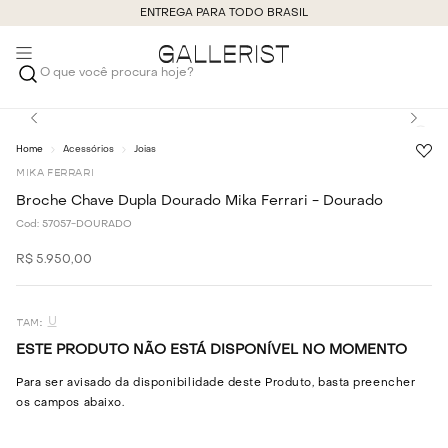
ENTREGA PARA TODO BRASIL
O que você procura hoje?
Acessórios
Joias
MIKA FERRARI
Broche Chave Dupla Dourado Mika Ferrari - Dourado
Cod:
57057-DOURADO
R$
5
.
950
,
00
U
ESTE PRODUTO NÃO ESTÁ DISPONÍVEL NO MOMENTO
Para ser avisado da disponibilidade deste Produto, basta preencher
os campos abaixo.