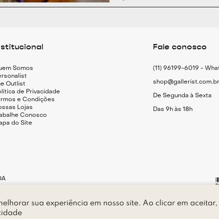
nstitucional
Fale conosco
uem Somos
(11) 96199-6019 - Wh
rsonalist
shop@gallerist.com.b
e Outlist
lítica de Privacidade
De Segunda à Sexta
ermos e Condições
ossas Lojas
Das 9h às 18h
rabalhe Conosco
apa do Site
DA
elhorar sua experiência em nosso site. Ao clicar em aceitar,
P 05.415-010 - São Paulo - SP
cidade