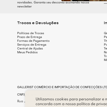
novidades. Garanta seu desconto assinando nossa
newsletter
Trocas e Devoluções
I
Políticas de Trocas
Q
Prazo de Entrega
Pe
Formas de Pagamento
Th
Serviços de Entrega
Po
Central de Ajudas
T
Meus Pedidos
N
T
M
GALLERIST COMÉRCIO E IMPORTAÇÃO DE CONFECÇÕES LT
CNPJ/MF sob n. 14.056.174/0001-80
Utilizamos cookies para personalizar e m
Rua Joaquim Antunes, n. 177, loja 183, Bairro Pinheiros, CE
concorda com a nossa
política de priva