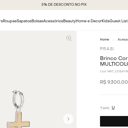
5% DE DESCONTO NO PIX
rs
Roupas
Sapatos
Bolsas
Acessórios
Beauty
Home e Decor
Kids
Guest List
Acess
PRASI
Brinco Cor
MULTICOL
Cod:
MKT_COEAY
R$
9
.
300
,
00
U