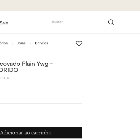
Buscar
Sale
órios
Joias
Brincos
covado Plain Ywg -
ORIDO
WPG_U
Adicionar ao carrinho