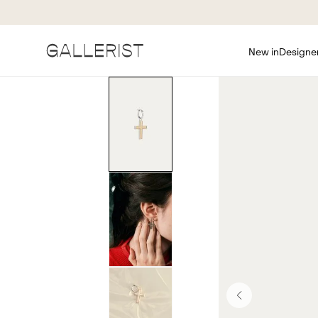
New in
Designe