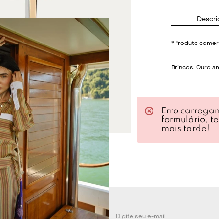
Descri
*Produto comerc
Brincos. Ouro am
Erro carrega
formulário, t
mais tarde!