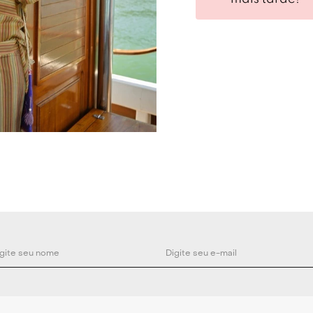
Cor: Cinza.
Material: Metal.
Medidas:
TU - Altura:4 cm