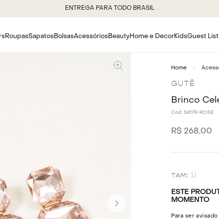
ENTREGA PARA TODO BRASIL
rs
Roupas
Sapatos
Bolsas
Acessórios
Beauty
Home e Decor
Kids
Guest List
Acess
GUTÊ
Brinco Cel
Cod:
54179-ROSE
R$
268
,
00
U
ESTE PRODUT
MOMENTO
Para ser avisado