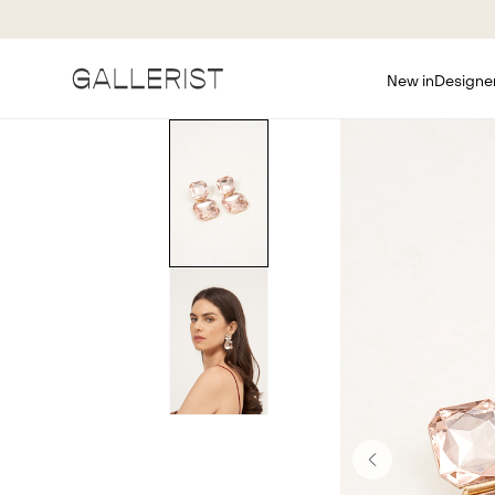
New in
Designe