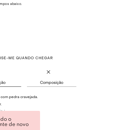
mpos abaixo.
VISE-ME QUANDO CHEGAR
ção
Composição
 com pedra cravejada.
.
trico.
ndo o
dra cravejada.
ente de novo
erior em tarraxa.