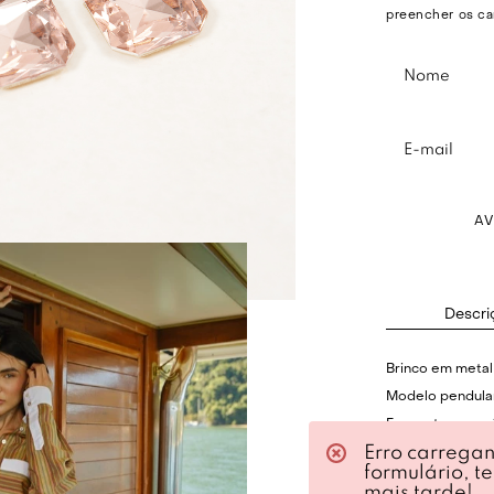
preencher os ca
A
Descri
Brinco em metal
Modelo pendular
Formarto geomé
Erro carrega
Aplicação de pe
formulário, t
Fechamento post
mais tarde!