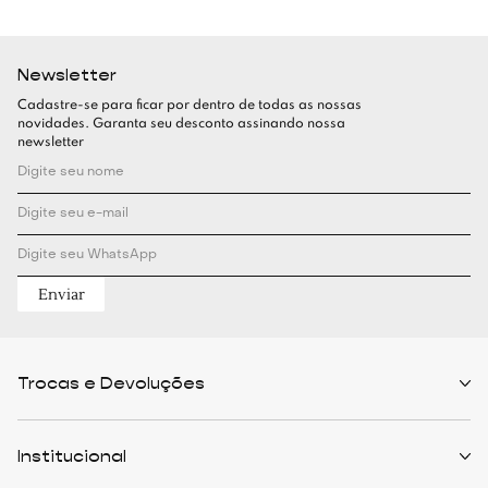
Newsletter
Cadastre-se para ficar por dentro de todas as nossas
novidades. Garanta seu desconto assinando nossa
newsletter
Enviar
Trocas e Devoluções
Políticas de Trocas
Prazo de Entrega
Institucional
Formas de Pagamento
Serviços de Entrega