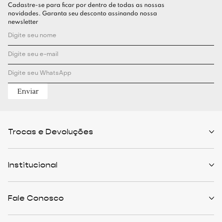
Cadastre-se para ficar por dentro de todas as nossas
novidades. Garanta seu desconto assinando nossa
newsletter
Enviar
Trocas e Devoluções
Políticas de Trocas
Prazo de Entrega
Institucional
Formas de Pagamento
Serviços de Entrega
Central de Atendimento
Quem Somos
Meus Pedidos
Personalist
Fale Conosco
Cashback
The Outlist
Política de Privacidade
Termos e Condições
(11) 94466-1500 - Whatsapp