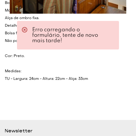
Bolsa em crochet com toque texturizado.
Modelo pequeno e maleável.
Alça de ombro fixa.
Detalhes em cristais naturais.
Erro carregando o
Bolsa feita à mão.
formulário, tente de novo
mais tarde!
Não possui fechamento.
Cor: Preto.
Medidas:
TU - Largura: 24cm - Altura: 22cm - Alça: 33cm
Newsletter