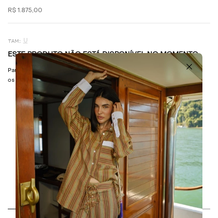
R$
1
.
875
,
00
U
ESTE PRODUTO NÃO ESTÁ DISPONÍVEL NO MOMENTO
Para ser avisado da disponibilidade deste Produto, basta preencher
os campos abaixo.
AVISE-ME QUANDO CHEGAR
Descrição
Composição