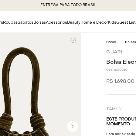
ENTREGA PARA TODO BRASIL
rs
Roupas
Sapatos
Bolsas
Acessórios
Beauty
Home e Decor
Kids
Guest List
Bolsas
GUARI
Bolsa Ele
Cod:
63702601
R$
1
.
698
,
00
U
ESTE PRODUT
MOMENTO
Para ser avisado