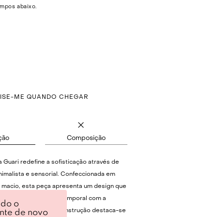
mpos abaixo.
VISE-ME QUANDO CHEGAR
ção
Composição
 Guari redefine a sofisticação através de
nimalista e sensorial. Confeccionada em
 macio, esta peça apresenta um design que
itamente a elegância atemporal com a
ndo o
contemporânea. Sua construção destaca-se
ente de novo