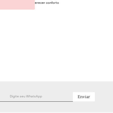
mica, desenhada para oferecer conforto
 mão quanto no ombro, adaptando-se com
imentos. O sistema de fechamento por
rda confere um charme singular à silhueta,
rança com um detalhe de design refinado.
Técnicas
struturado
 para mão e ombro
 regulagem em corda
m - Altura sem alça 16cm - Altura com
gura 10cm
Enviar