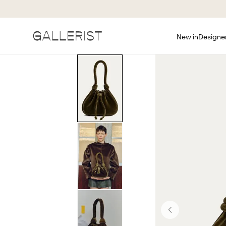
New in
Designe