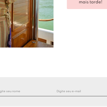
mais tarde!
pela alça anatô
tanto no uso à
fluidez aos mov
regulagem em co
garantindo segu
Especificações 
Bolsa em veludo
Modelo médio e
Alça anatômica
Fechamento por
Medidas
Comprimento 25c
alça 38cm - Lar