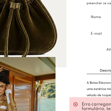
preencher os ca
A
Descri
A Bolsa Eleonora
uma estética mi
veludo de toque
equilibra perfe
Erro carrega
funcionalidade 
formulário, t