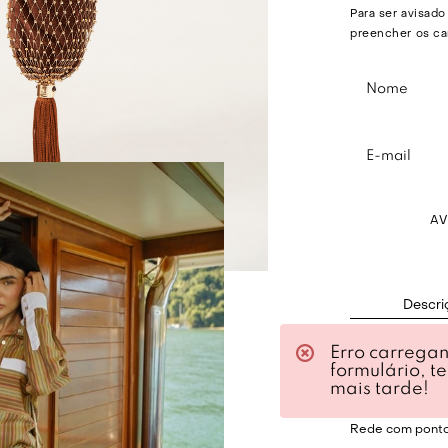
Para ser avisado
preencher os ca
A
Descri
Erro carrega
Bolsa em veludo
formulário, t
Modelo saco pe
mais tarde!
Alça de mão.
Rede com pontos