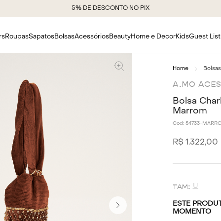
5% DE DESCONTO NO PIX
rs
Roupas
Sapatos
Bolsas
Acessórios
Beauty
Home e Decor
Kids
Guest List
Bolsas
A.MO ACE
Bolsa Char
Marrom
Cod:
54733-MARR
R$
1
.
322
,
00
U
ESTE PRODUT
MOMENTO