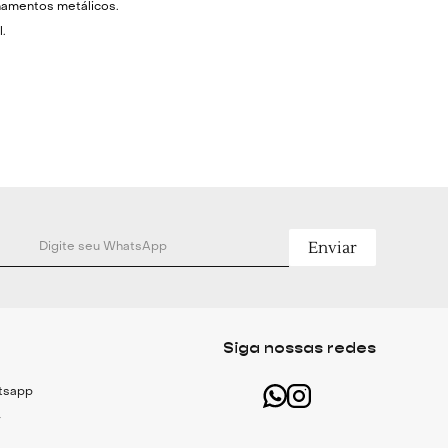
namentos metálicos.
.
ajuste.
Dourado.
 Fio Têxtil e Metal.
m Altura: 18cm Alça: 46cm.
Enviar
Siga nossas redes
atsapp
r