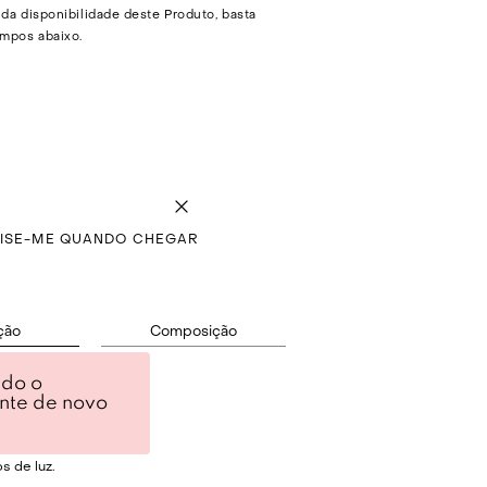
 da disponibilidade deste Produto, basta
mpos abaixo.
VISE-ME QUANDO CHEGAR
ção
Composição
ndo o
 com aplicações.
ente de novo
queno.
 de luz.