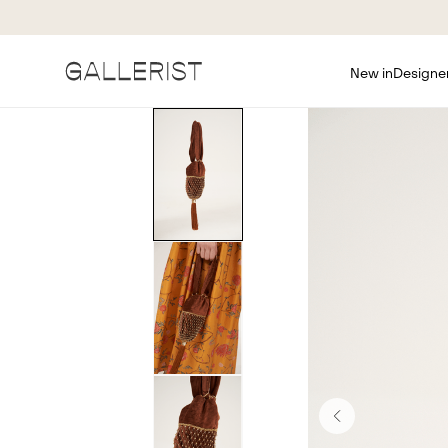
New in
Designe