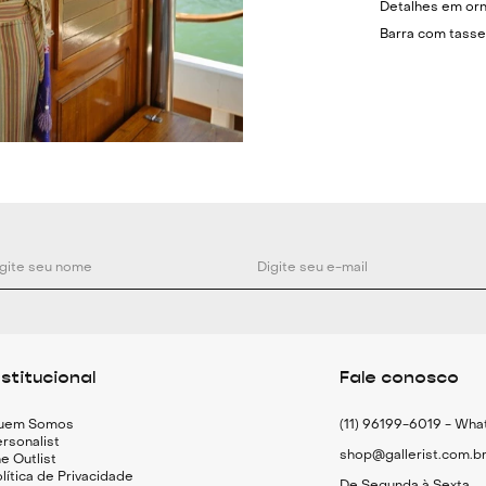
Detalhes em or
Barra com tassel
Fechamento em 
Cor: Marrom e 
Material: Veludo,
Medidas:
TU: Largura: 20c
nstitucional
Fale conosco
uem Somos
(11) 96199-6019 - Wh
rsonalist
shop@gallerist.com.b
e Outlist
lítica de Privacidade