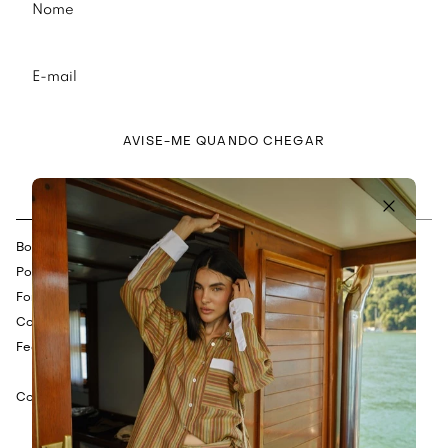
AVISE-ME QUANDO CHEGAR
Descrição
Composição
Bolsa confeccionada em mistura de palha e crochet.
Possui alça a tiracolo.
Forro com fecho de cordões acetinados.
Conta com charms em tassel no cordão.
Fechamento tipo sacola.
Cor: Marrom.