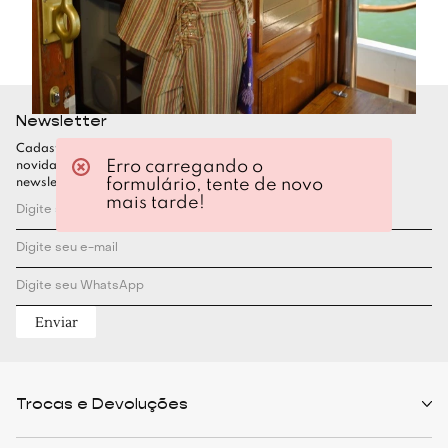
Newsletter
Cadastre-se para ficar por dentro de todas as nossas
Erro carregando o
novidades. Garanta seu desconto assinando nossa
formulário, tente de novo
newsletter
mais tarde!
Enviar
Trocas e Devoluções
Políticas de Trocas