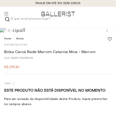
PAGUE EM ATÉ 10X SEM JUROS
O que você procura hoje?
Bolsas
CATARINA MINA
Bolsa Caroá Rede Marrom Catarina Mina - Marrom
Cod:
28897-MARROM
R$
279
,
30
U
ESTE PRODUTO NÃO ESTÁ DISPONÍVEL NO MOMENTO
Para ser avisado da disponibilidade deste Produto, basta preencher
os campos abaixo.