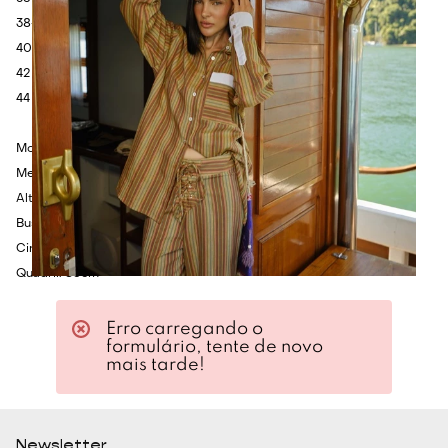
38- Busto: 92cm - Cintura: 70cm - Comprimento: 72cm.
40 - Busto: 96cm - Cintura: 74cm - Comprimento: 74cm.
42 - Busto: 100cm - Cintura: 78cm - Comprimento: 76cm.
44 - Busto: 104cm - Cintura: 82cm - Comprimento: 78cm.
Modelo veste P.
Medidas da Modelo:
Altura: 1.75cm
Busto: 80cm
Cintura: 60cm
Quadril: 86cm
Erro carregando o
formulário, tente de novo
mais tarde!
Newsletter