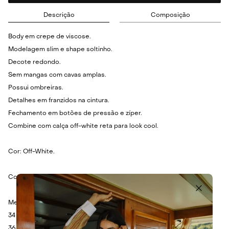
Descrição
Composição
Body em crepe de viscose.
Modelagem slim e shape soltinho.
Decote redondo.
Sem mangas com cavas amplas.
Possui ombreiras.
Detalhes em franzidos na cintura.
Fechamento em botões de pressão e zíper.
Combine com calça off-white reta para look cool.
Cor: Off-White.
Composição: 71% Acetato, 29% Viscose.
Medidas:
34 - Busto: 84cm - Cintura: 62cm - Comprimento: 68cm.
36- Busto: 88cm - Cintura: 66cm - Comprimento: 70cm.