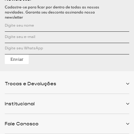
Cadastre-se para ficar por dentro de todas as nossas
novidades. Garanta seu desconto assinando nossa
newsletter
Enviar
Trocas e Devoluções
Políticas de Trocas
Prazo de Entrega
Institucional
Formas de Pagamento
Serviços de Entrega
Central de Atendimento
Quem Somos
Meus Pedidos
Personalist
Fale Conosco
Cashback
The Outlist
Política de Privacidade