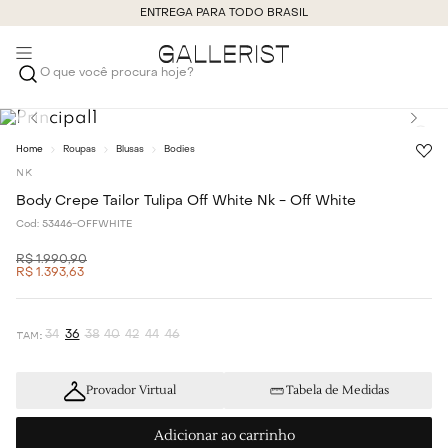
ENTREGA PARA TODO BRASIL
O que você procura hoje?
Roupas
Blusas
Bodies
NK
Body Crepe Tailor Tulipa Off White Nk - Off White
Cod:
53446-OFFWHITE
R$
1
.
990
,
90
R$
1
.
393
,
63
34
36
38
40
42
44
46
Provador Virtual
Tabela de Medidas
Adicionar ao carrinho