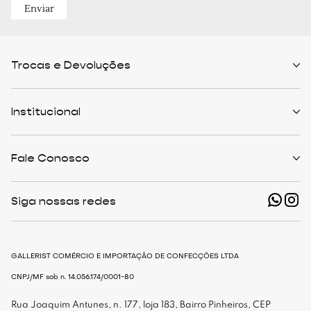
Enviar
Trocas e Devoluções
Políticas de Trocas
Prazo de Entrega
Institucional
Formas de Pagamento
Serviços de Entrega
Central de Atendimento
Quem Somos
Meus Pedidos
Personalist
Fale Conosco
Cashback
The Outlist
Política de Privacidade
Termos e Condições
(11) 94466-1500 - Whatsapp
Nossas Lojas
Siga nossas redes
shop@gallerist.com.br
Trabalhe Conosco
Mapa do Site
De Segunda à Sexta
Das 9h às 18h
GALLERIST COMÉRCIO E IMPORTAÇÃO DE CONFECÇÕES LTDA
CNPJ/MF sob n. 14.056.174/0001-80
Rua Joaquim Antunes, n. 177, loja 183, Bairro Pinheiros, CEP