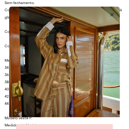
Sem fechamento.
Combine com calça roxa, sandália marrom e cinto dourado para look
glam.
Cor: Roxo.
Composição: 95% Poliamida e 5% Elastano.
Medidas:
34 - Busto: 72cm - Cintura: 62cm - Comprimento: 55cm.
36- Busto: 76cm - Cintura: 66cm - Comprimento: 55cm.
38- Busto: 80cm - Cintura: 70cm - Comprimento: 57cm.
40 - Busto: 84cm - Cintura: 74cm - Comprimento: 59cm.
42 - Busto: 88cm - Cintura: 78cm - Comprimento: 61cm.
44 - Busto: 92cm - Cintura: 82cm - Comprimento: 63cm.
Modelo veste P.
Medidas da Modelo: