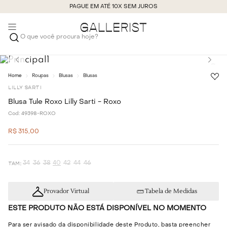
PAGUE EM ATÉ 10X SEM JUROS
O que você procura hoje?
Roupas
Blusas
Blusas
LILLY SARTI
Blusa Tule Roxo Lilly Sarti - Roxo
Cod:
49398-ROXO
R$
315
,
00
34
36
38
40
42
44
46
Provador Virtual
Tabela de Medidas
ESTE PRODUTO NÃO ESTÁ DISPONÍVEL NO MOMENTO
Para ser avisado da disponibilidade deste Produto, basta preencher