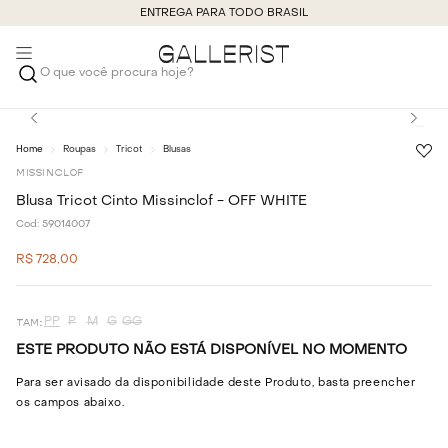
ENTREGA PARA TODO BRASIL
O que você procura hoje?
Roupas
Tricot
Blusas
MISSINCLOF
Blusa Tricot Cinto Missinclof - OFF WHITE
Cod:
59014007
R$
728
,
00
PP
P
M
G
GG
ESTE PRODUTO NÃO ESTÁ DISPONÍVEL NO MOMENTO
Para ser avisado da disponibilidade deste Produto, basta preencher
os campos abaixo.