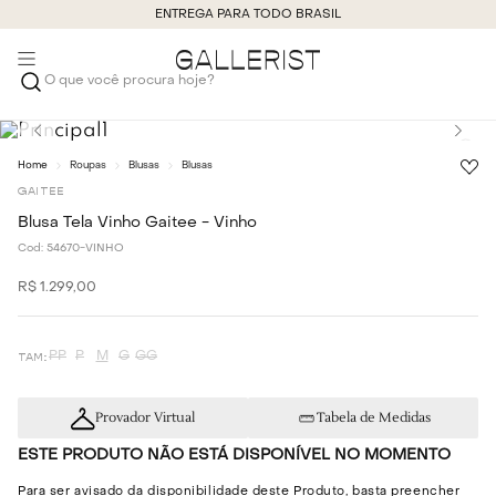
ENTREGA PARA TODO BRASIL
O que você procura hoje?
Roupas
Blusas
Blusas
GAITEE
Blusa Tela Vinho Gaitee - Vinho
Cod:
54670-VINHO
R$
1
.
299
,
00
PP
P
M
G
GG
Provador Virtual
Tabela de Medidas
ESTE PRODUTO NÃO ESTÁ DISPONÍVEL NO MOMENTO
Para ser avisado da disponibilidade deste Produto, basta preencher