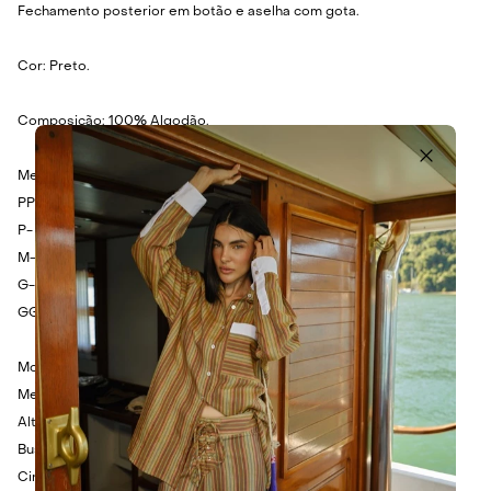
Fechamento posterior em botão e aselha com gota.
Cor: Preto.
Composição: 100% Algodão.
Medidas:
PP- Busto: 80cm - Cintura: 80cm - Comprimento: 50cm.
P- Busto: 84cm - Cintura: 84cm - Comprimento: 52cm.
M- Busto: 88cm - Cintura: 88cm - Comprimento: 54cm.
G- Busto: 92cm - Cintura: 92cm - Comprimento: 56cm.
GG- Busto: 96cm - Cintura: 96cm - Comprimento: 58cm.
Modelo veste tamanho P.
Medidas da Modelo:
Altura: 1.75cm
Busto: 80cm
Cintura: 60cm