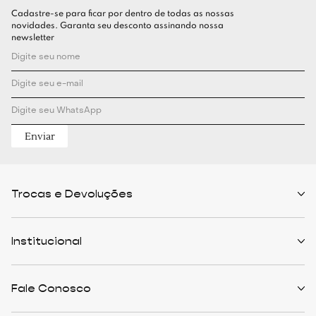
Cadastre-se para ficar por dentro de todas as nossas
novidades. Garanta seu desconto assinando nossa
newsletter
Enviar
Trocas e Devoluções
Políticas de Trocas
Prazo de Entrega
Institucional
Formas de Pagamento
Serviços de Entrega
Central de Atendimento
Quem Somos
Meus Pedidos
Personalist
Fale Conosco
Cashback
The Outlist
Política de Privacidade
Termos e Condições