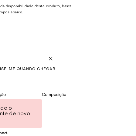
 da disponibilidade deste Produto, basta
mpos abaixo.
VISE-ME QUANDO CHEGAR
ção
Composição
ndo o
tecido de algodão.
ente de novo
r Pan.
asê.