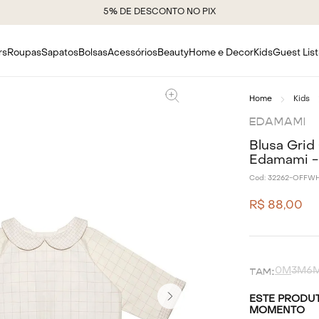
5% DE DESCONTO NO PIX
rs
Roupas
Sapatos
Bolsas
Acessórios
Beauty
Home e Decor
Kids
Guest List
Kids
EDAMAMI
Blusa Grid
Edamami -
Cod:
32262-OFFWH
R$
88
,
00
0M
3M
6
ESTE PRODUT
MOMENTO