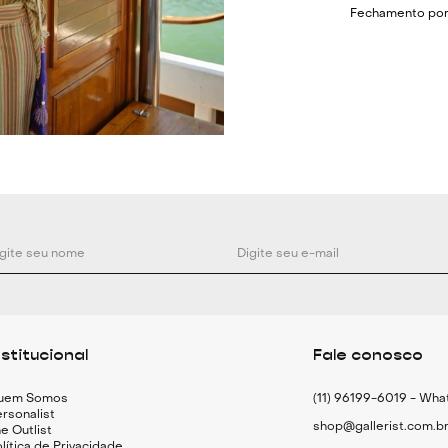
Fechamento por
Composição: 66
2% Elastano.
nstitucional
Fale conosco
uem Somos
(11) 96199-6019 - Wh
rsonalist
shop@gallerist.com.b
e Outlist
lítica de Privacidade