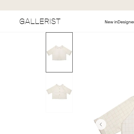
New in
Designe