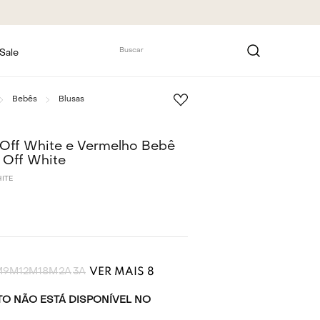
Buscar
Sale
Bebês
Blusas
 Off White e Vermelho Bebê
 Off White
ITE
VER MAIS 8
M
9M
12M
18M
2A
3A
O NÃO ESTÁ DISPONÍVEL NO