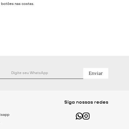
 botões nas costas.
% Algodão, 29% Viscose, 3% Poliéster e
Enviar
Siga nossas redes
atsapp
r