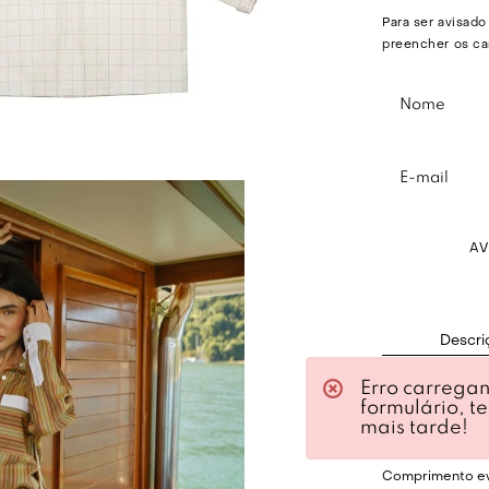
Para ser avisado
preencher os ca
A
Descri
Erro carrega
Blusa evasê em 
formulário, t
Gola estilo Pete
mais tarde!
Manga longa.
Comprimento ev