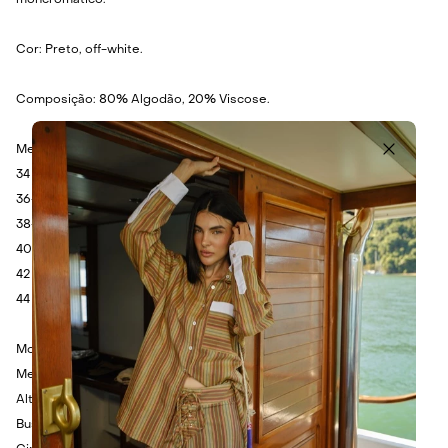
moncromático.
Cor: Preto, off-white.
Composição: 80% Algodão, 20% Viscose.
Medidas:
34 - Busto: 78cm - Cintura: 78cm - Comprimento: 52 cm.
36- Busto: 82cm - Cintura: 82cm - Comprimento: 54cm.
38- Busto: 86cm - Cintura: 86cm - Comprimento: 56cm.
40 - Busto: 90cm - Cintura: 90cm - Comprimento: 58cm.
42 - Busto: 94cm - Cintura: 94cm - Comprimento: 60cm.
44 - Busto: 98cm - Cintura: 98cm - Comprimento: 62cm.
Modelo veste P.
Medidas da Modelo:
Altura: 1.75cm
Busto: 80cm