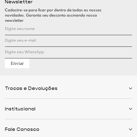
Newsletter
Cadastre-se para ficar por dentro de todas as nossas
novidades. Garanta seu desconto assinando nossa
newsletter
Enviar
Trocas e Devoluções
Políticas de Trocas
Prazo de Entrega
Institucional
Formas de Pagamento
Serviços de Entrega
Central de Atendimento
Quem Somos
Meus Pedidos
Personalist
Fale Conosco
Cashback
The Outlist
Política de Privacidade