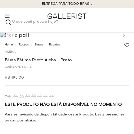
ENTREGA PARA TODO BRASIL
O que você procura hoje?
Roupas
Blusas
Regatas
ALEHA
Blusa Fátima Preto Aleha - Preto
Cod:
47774-PRETO
R$
495
,
00
34
36
38
40
42
44
46
ESTE PRODUTO NÃO ESTÁ DISPONÍVEL NO MOMENTO
Para ser avisado da disponibilidade deste Produto, basta preencher
os campos abaixo.