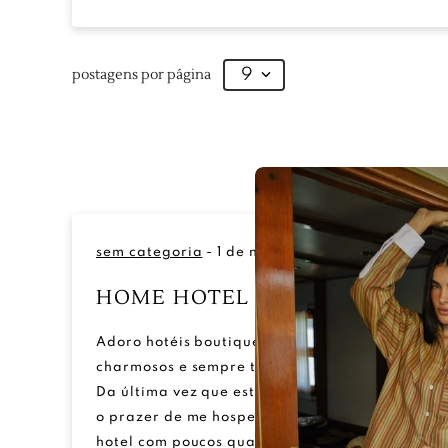
postagens por página
9
sem categoria
-
1 de novembro de 2023
-
HOME HOTEL
Adoro hotéis boutique. São pequenos,
charmosos e sempre te surpreendem com algo.
Da última vez que estive em Buenos Aires, tive
o prazer de me hospedar no Home Hotel. Um
hotel com poucos quartos, mas que esbanja