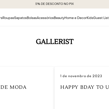
5% DE DESCONTO NO PIX
rs
Roupas
Sapatos
Bolsas
Acessórios
Beauty
Home e Decor
Kids
Guest List
GALLERIST
1 de novembro de 2023
S DE MODA
HAPPY BDAY TO U