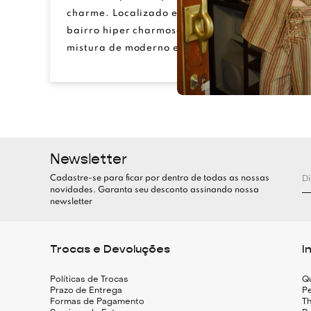
charme. Localizado em Palermo Hollywood,
bairro hiper charmoso de BAs, o Home é uma
mistura de moderno e […]
Newsletter
Cadastre-se para ficar por dentro de todas as nossas
novidades. Garanta seu desconto assinando nossa
newsletter
Trocas e Devoluções
I
Políticas de Trocas
Q
Prazo de Entrega
Pe
Formas de Pagamento
Th