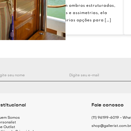
ultrapassar limites. Com ombros estruturados,
transparências, recortes e assimetrias, ela
compõe coleções com várias opções para […]
nstitucional
Fale conosco
uem Somos
(11) 96199-6019 - Wh
rsonalist
shop@gallerist.com.b
e Outlist