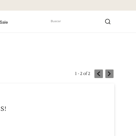
Buscar
Sale
1 - 2
of
2
S!