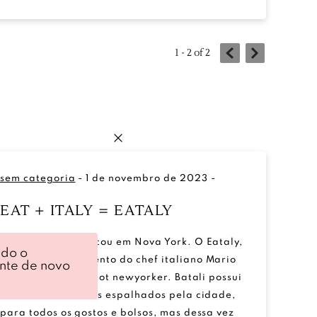
1 - 2
of
2
sem categoria
-
1 de novembro de 2023
-
EAT + ITALY = EATALY
A Itália desembarcou em Nova York. O Eataly,
ndo o
novo empreendimento do chef italiano Mario
ente de novo
Batali, virou hot spot newyorker. Batali possui
vários restaurantes espalhados pela cidade,
para todos os gostos e bolsos, mas dessa vez