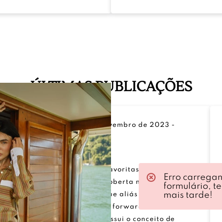
ÚLTIMAS PUBLICAÇÕES
sem categoria
-
1 de novembro de 2023
-
AQUA
Uma das minhas lojas favoritas em Londres é a
Erro carrega
Aqua. Ela foi uma descoberta num passeio
formulário, t
mais tarde!
pela Carnaby Street, que aliás está repleta de
achados. Super fashion forward e com estilo
bem ousado, a Aqua possui o conceito de