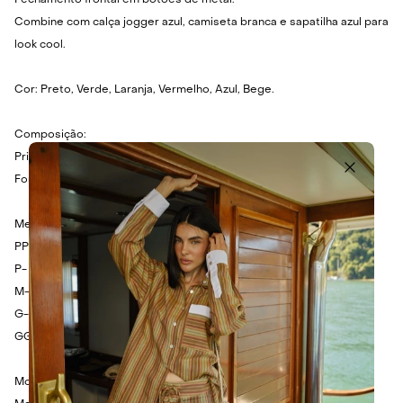
Fechamento frontal em botões de metal.
Combine com calça jogger azul, camiseta branca e sapatilha azul para
look cool.
Cor: Preto, Verde, Laranja, Vermelho, Azul, Bege.
Composição:
Principal: 100% Seda.
Forro: 100% Algodão.
Medidas:
PP- Busto: 106cm - Cintura: 106cm - Comprimento: 62cm.
P- Busto: 110cm - Cintura: 110cm - Comprimento: 64cm.
M- Busto: 114cm - Cintura: 114cm - Comprimento: 66cm.
G- Busto: 118cm - Cintura: 118cm - Comprimento: 68cm.
GG- Busto: 122cm - Cintura: 122cm - Comprimento: 70cm.
Modelo veste tamanho P.