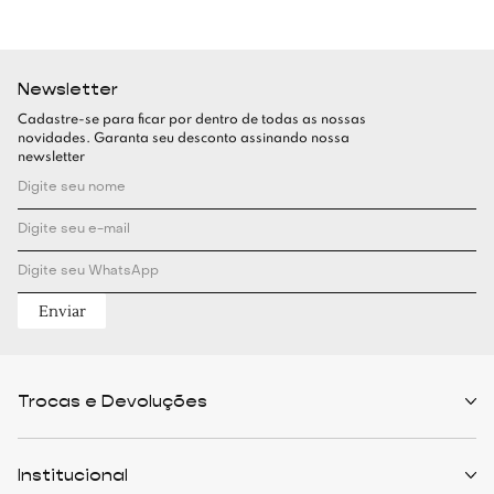
Newsletter
Cadastre-se para ficar por dentro de todas as nossas
novidades. Garanta seu desconto assinando nossa
newsletter
Enviar
Trocas e Devoluções
Políticas de Trocas
Prazo de Entrega
Institucional
Formas de Pagamento