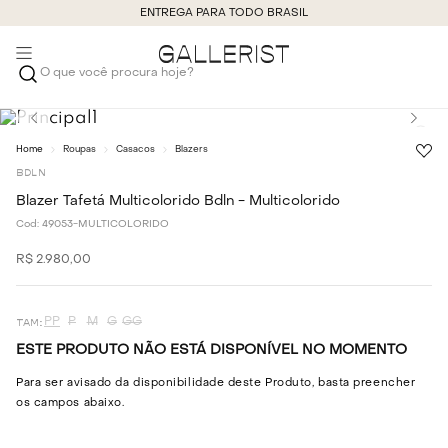
ENTREGA PARA TODO BRASIL
O que você procura hoje?
Roupas
Casacos
Blazers
BDLN
Blazer Tafetá Multicolorido Bdln - Multicolorido
Cod:
49053-MULTICOLORIDO
R$
2
.
980
,
00
PP
P
M
G
GG
ESTE PRODUTO NÃO ESTÁ DISPONÍVEL NO MOMENTO
Para ser avisado da disponibilidade deste Produto, basta preencher
os campos abaixo.