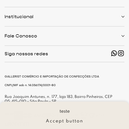
Políticas de Trocas
Prazo de Entrega
Institucional
Formas de Pagamento
Serviços de Entrega
Central de Atendimento
Quem Somos
Meus Pedidos
Personalist
Fale Conosco
Cashback
The Outlist
Política de Privacidade
Termos e Condições
(11) 94466-1500 - Whatsapp
Nossas Lojas
Siga nossas redes
shop@gallerist.com.br
Trabalhe Conosco
Mapa do Site
De Segunda à Sexta
Das 9h às 18h
GALLERIST COMÉRCIO E IMPORTAÇÃO DE CONFECÇÕES LTDA
CNPJ/MF sob n. 14.056.174/0001-80
Rua Joaquim Antunes, n. 177, loja 183, Bairro Pinheiros, CEP
05.415-010 - São Paulo - SP
teste
Accept button