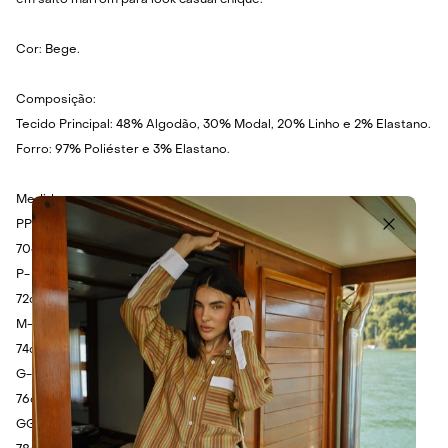
em salto marrom para look casual chique.
Cor: Bege.
Composição:
Tecido Principal: 48% Algodão, 30% Modal, 20% Linho e 2% Elastano.
Forro: 97% Poliéster e 3% Elastano.
Medidas:
PP- Ombro: 34cm - Busto: 98cm - Cintura: 90cm - Comprimento:
70cm.
P- Ombro: 36cm - Busto: 102cm - Cintura: 94cm - Comprimento:
72cm.
M- Ombro: 38cm - Busto: 106cm - Cintura: 98cm - Comprimento:
74cm.
G- Ombro: 40cm - Busto: 110cm - Cintura: 102cm - Comprimento:
76cm.
GG- Ombro: 42cm - Busto: 114cm - Cintura: 106cm - Comprimento: