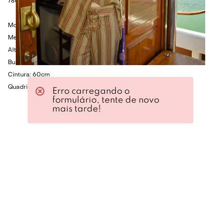
78cm.
Modelo veste P.
Medidas da Modelo:
Altura: 1.75cm
Busto: 80cm
Cintura: 60cm
Quadril: 86cm
Erro carregando o
formulário, tente de novo
mais tarde!