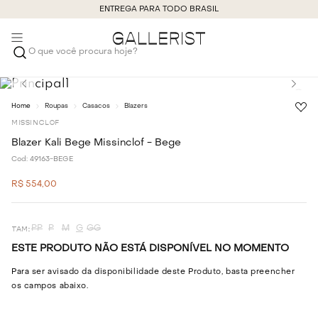
ENTREGA PARA TODO BRASIL
O que você procura hoje?
Roupas
Casacos
Blazers
MISSINCLOF
Blazer Kali Bege Missinclof - Bege
Cod:
49163-BEGE
R$
554
,
00
PP
P
M
G
GG
ESTE PRODUTO NÃO ESTÁ DISPONÍVEL NO MOMENTO
Para ser avisado da disponibilidade deste Produto, basta preencher
os campos abaixo.