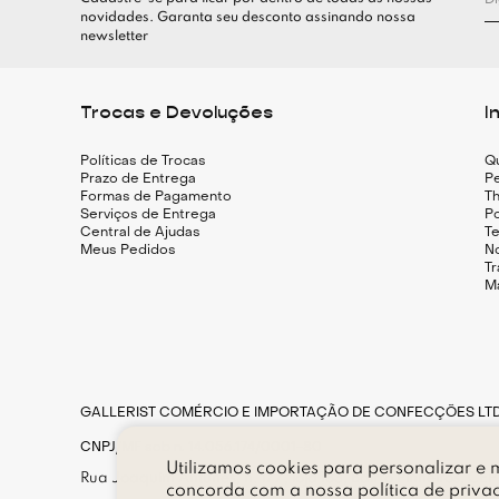
novidades. Garanta seu desconto assinando nossa
newsletter
Trocas e Devoluções
I
Políticas de Trocas
Q
Prazo de Entrega
Pe
Formas de Pagamento
Th
Serviços de Entrega
Po
Central de Ajudas
T
Meus Pedidos
N
T
M
GALLERIST COMÉRCIO E IMPORTAÇÃO DE CONFECÇÕES LT
CNPJ/MF sob n. 14.056.174/0001-80
Utilizamos cookies para personalizar e m
Rua Joaquim Antunes, n. 177, loja 183, Bairro Pinheiros, CE
concorda com a nossa
política de priva