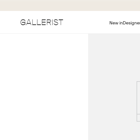
New in
Designe