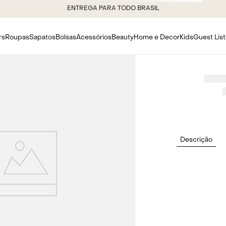
ENTREGA PARA TODO BRASIL
rs
Roupas
Sapatos
Bolsas
Acessórios
Beauty
Home e Decor
Kids
Guest List
Descrição