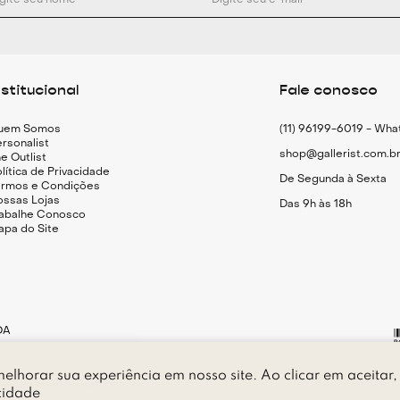
nstitucional
Fale conosco
uem Somos
(11) 96199-6019 - Wh
rsonalist
shop@gallerist.com.b
e Outlist
lítica de Privacidade
De Segunda à Sexta
ermos e Condições
ossas Lojas
Das 9h às 18h
rabalhe Conosco
apa do Site
DA
elhorar sua experiência em nosso site. Ao clicar em aceitar,
P 05.415-010 - São Paulo - SP
cidade