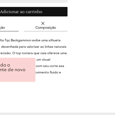
Adicionar ao carrinho
ção
Composição
elta Tqc Backgammon exibe uma silhueta
desenhada para valorizar as linhas naturais
ecisão. O top tomara que caia oferece uma
ista e limpa, ideal para um visual
ndo o
 beira-mar. A calcinha, com seu corte asa
ente de novo
silhueta e confere um movimento fluido e
. A estampa Backgammon traz um grafismo
se destaca pela harmonia visual, elevando a
conjunto. Confeccionado com um toque
 garante um ajuste impecável que
rpo com leveza.