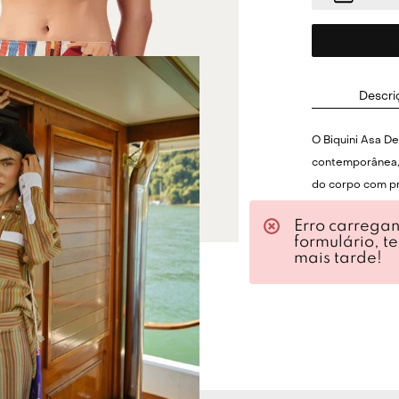
Descri
O Biquini Asa D
contemporânea, 
do corpo com pr
estrutura minimal
Erro carrega
descomplicado à
formulário, t
delta, alonga a 
mais tarde!
moderno à peça
geométrico que 
composição do 
macio, o biquíni
acompanha o co