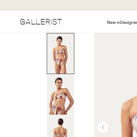
New in
Designe