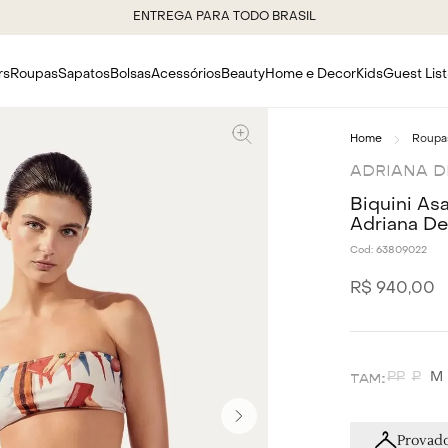
ENTREGA PARA TODO BRASIL
rs
Roupas
Sapatos
Bolsas
Acessórios
Beauty
Home e Decor
Kids
Guest List
Roupa
ADRIANA 
Biquini A
Adriana D
Cod:
63809022
R$
940
,
00
PP
P
M
Provado