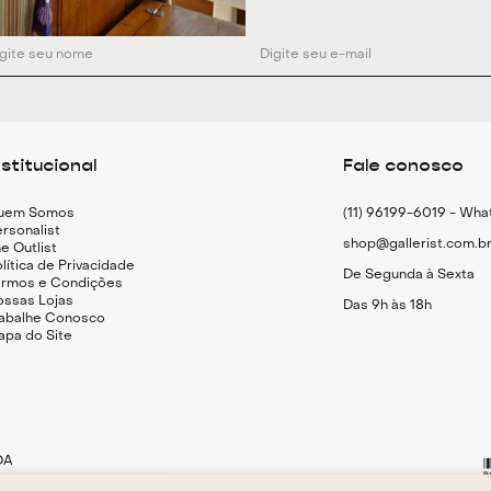
Para um visual d
com uma saída d
aberta, criando 
leveza do tecido
tiras finas ou c
adicione um cha
nstitucional
Fale conosco
com armação geo
uem Somos
(11) 96199-6019 - Wh
Especificações 
rsonalist
shop@gallerist.com.b
e Outlist
Biquíni estampa
lítica de Privacidade
De Segunda à Sexta
ermos e Condições
Top tomara que 
ossas Lojas
Das 9h às 18h
Calcinha com m
rabalhe Conosco
apa do Site
Forro embutido
Estampa exclusi
DA