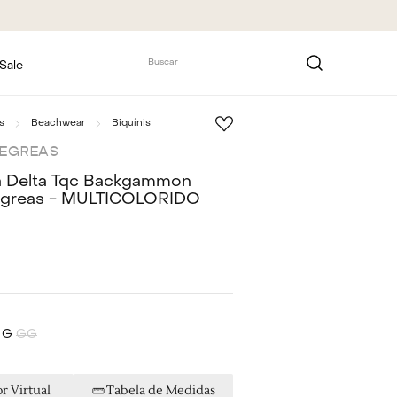
Buscar
Sale
s
Beachwear
Biquínis
DEGREAS
sa Delta Tqc Backgammon
egreas - MULTICOLORIDO
G
GG
r Virtual
Tabela de Medidas