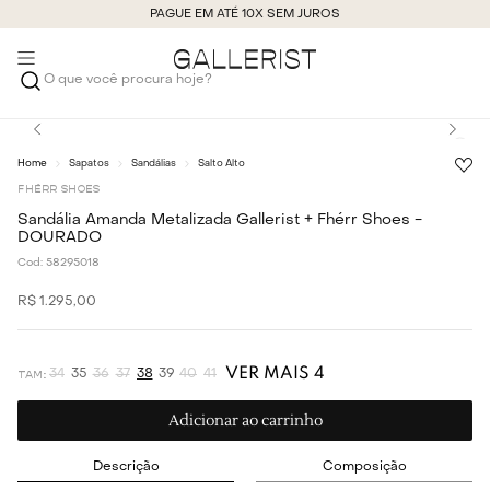
PAGUE EM ATÉ 10X SEM JUROS
O que você procura hoje?
Sapatos
Sandálias
Salto Alto
FHÉRR SHOES
Sandália Amanda Metalizada Gallerist + Fhérr Shoes -
DOURADO
Cod:
58295018
R$
1
.
295
,
00
VER MAIS 4
34
35
36
37
38
39
40
41
Adicionar ao carrinho
Descrição
Composição