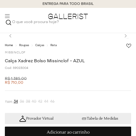
ENTREGA PARA TODO BRASIL
O que você procura hoje?
Roupas
Calças
Reta
MISSINCLOF
Calça Xadrez Bolso Missinclof - AZUL
Cod:
59023004
R$
1
.
385
,
00
R$
710
,
00
34
36
38
40
42
44
46
Provador Virtual
Tabela de Medidas
Adicionar ao carrinho