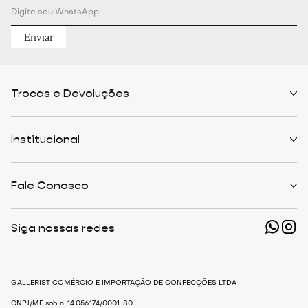
Enviar
Trocas e Devoluções
Políticas de Trocas
Prazo de Entrega
Institucional
Formas de Pagamento
Serviços de Entrega
Central de Atendimento
Quem Somos
Meus Pedidos
Personalist
Fale Conosco
Cashback
The Outlist
Política de Privacidade
Termos e Condições
(11) 94466-1500 - Whatsapp
Nossas Lojas
Siga nossas redes
shop@gallerist.com.br
Trabalhe Conosco
Mapa do Site
De Segunda à Sexta
Das 9h às 18h
GALLERIST COMÉRCIO E IMPORTAÇÃO DE CONFECÇÕES LTDA
CNPJ/MF sob n. 14.056.174/0001-80