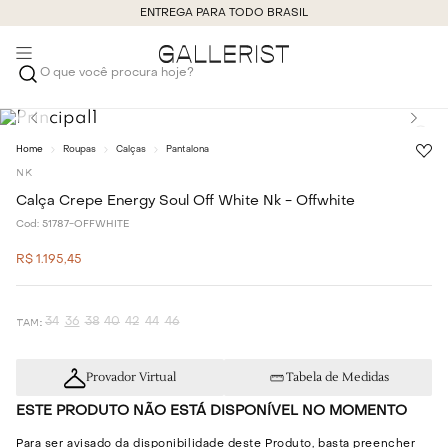
ENTREGA PARA TODO BRASIL
O que você procura hoje?
Roupas
Calças
Pantalona
NK
Calça Crepe Energy Soul Off White Nk - Offwhite
Cod:
51787-OFFWHITE
R$
1
.
195
,
45
34
36
38
40
42
44
46
Provador Virtual
Tabela de Medidas
ESTE PRODUTO NÃO ESTÁ DISPONÍVEL NO MOMENTO
Para ser avisado da disponibilidade deste Produto, basta preencher