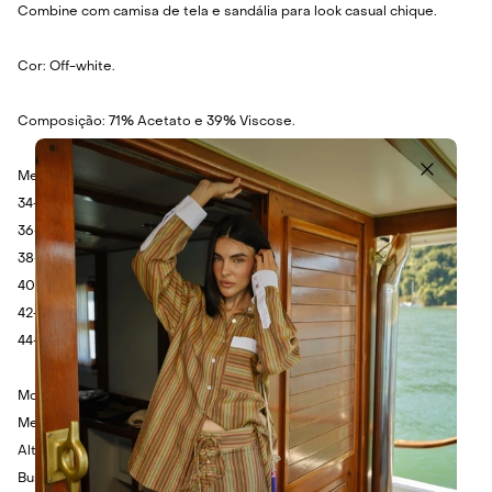
Combine com camisa de tela e sandália para look casual chique.
Cor: Off-white.
Composição: 71% Acetato e 39% Viscose.
Medidas:
34- Cintura: cm - Quadril: cm - Comprimento: cm.
36- Cintura: cm - Quadril: cm - Comprimento: cm.
38- Cintura: 76cm - Quadril: 112cm - Comprimento: 112cm.
40- Cintura: cm - Quadril: cm - Comprimento: cm.
42- Cintura: cm - Quadril: cm - Comprimento: cm.
44- Cintura: cm - Quadril: cm - Comprimento: cm.
Modelo veste 36.
Medidas da Modelo:
Altura: 1.75cm
Busto: 80cm