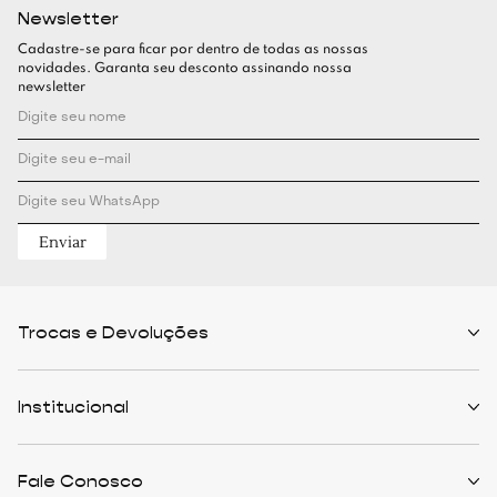
Newsletter
Cadastre-se para ficar por dentro de todas as nossas
novidades. Garanta seu desconto assinando nossa
newsletter
Enviar
Trocas e Devoluções
Políticas de Trocas
Prazo de Entrega
Institucional
Formas de Pagamento
Serviços de Entrega
Central de Atendimento
Quem Somos
Meus Pedidos
Personalist
Fale Conosco
Cashback
The Outlist