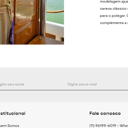
modelagem ajust
careca clássico
para o polegar. 
complementa a e
flexibilidade para
Para um visual d
ou calças de alf
ela harmoniza pe
botas, criando u
sofisticação no
plissada e acess
Especificações 
Blusa em veludo
Modelagem ajus
nstitucional
Fale conosco
Decote careca
Mangas comprid
uem Somos
(11) 96199-6019 - Wh