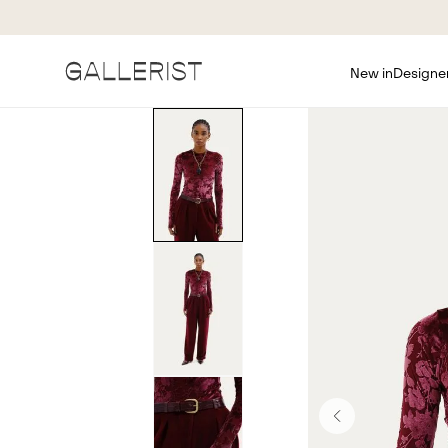
New in
Designe