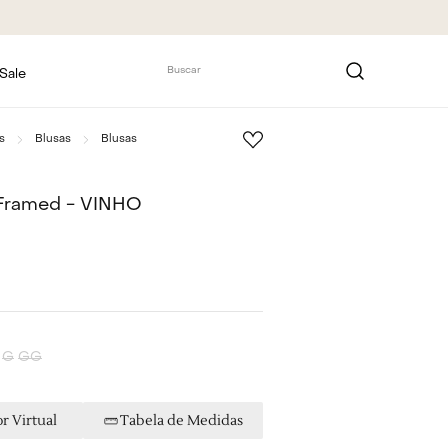
Buscar
Sale
s
Blusas
Blusas
 Framed - VINHO
G
GG
r Virtual
Tabela de Medidas