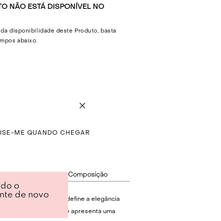
O NÃO ESTÁ DISPONÍVEL NO
 da disponibilidade deste Produto, basta
mpos abaixo.
VISE-ME QUANDO CHEGAR
ção
Composição
ndo o
ente de novo
amed é uma peça que redefine a elegância
design em veludo devorê apresenta uma