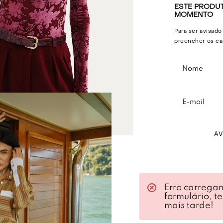
ESTE PRODUT
MOMENTO
Para ser avisado
preencher os ca
A
Descri
Erro carrega
formulário, t
A Blusa Safi Fr
mais tarde!
discreta. Este 