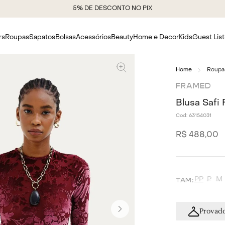
5% DE DESCONTO NO PIX
rs
Roupas
Sapatos
Bolsas
Acessórios
Beauty
Home e Decor
Kids
Guest List
Roupa
FRAMED
Blusa Safi
Cod:
63154031
R$
488
,
00
PP
P
M
Provado